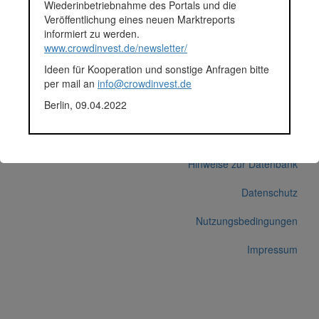
Wiederinbetriebnahme des Portals und die
klassische Händler.
Veröffentlichung eines neuen Marktreports
Fundingsumme
422.700 Euro
informiert zu werden.
Finanziert in
2018
www.crowdinvest.de/newsletter/
Segment
Unternehmen
Ideen für Kooperation und sonstige Anfragen bitte
Anlagestatus
Aktiv
per mail an
info@crowdinvest.de
Plattform
Companisto
Berlin, 09.04.2022
Korrekturen / Updates übermitteln
Alle Angaben ohne Gewähr auf Vollständigkeit und Richtigkeit.
© 2026 crowdinvest.de
Hinweise zur Datenbank
Datenschutz
Nutzungsbedingungen
Impressum