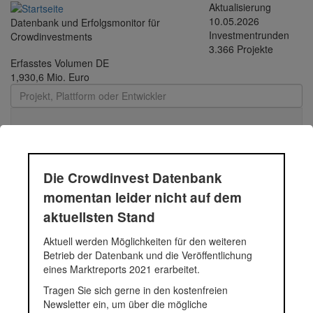
Direkt zum Inhalt
Aktualisierung
10.05.2026
Datenbank und Erfolgsmonitor für
Investmentrunden
Crowdinvestments
3.366 Projekte
Erfasstes Volumen DE
1,930,6 Mio. Euro
Toggle
navigati
Die Crowdinvest Datenbank
KoRo
momentan leider nicht auf dem
aktuellsten Stand
KoRo ist eine Online-Handelsplattform für naturbelassene
Aktuell werden Möglichkeiten für den weiteren
Lebensmittel wie Trockenfrüchte, Nüsse und Säfte, die durch
Betrieb der Datenbank und die Veröffentlichung
Weglassen von Zwischenhandel Bauern und Kunden direkt
eines Marktreports 2021 erarbeitet.
zusammenbringt. Davon profitieren alle beteiligten Akteure: Der
Tragen Sie sich gerne in den kostenfreien
Kunde erhält Qualitätsprodukte und spart Geld, die Bauern
Newsletter ein, um über die mögliche
werden fair entlohnt und KoRo erzielt deutlich höhere Margen als