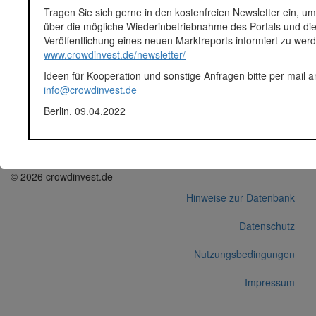
Plattform
Seedmatch
Tragen Sie sich gerne in den kostenfreien Newsletter ein, um
Notizen
Seedmatch Info / 08.02.2016 /
über die mögliche Wiederinbetriebnahme des Portals und di
"Rückkaufangebot
Veröffentlichung eines neuen Marktreports informiert zu wer
Gesamtrendite war deutlich
www.crowdinvest.de/newsletter/
dreistellig", "ca. 25 % der
Investoren haben unser
Ideen für Kooperation und sonstige Anfragen bitte per mail a
Angebot angenommen" /
info@crowdinvest.de
http://blog.seedmatch.de/2016/0
Berlin, 09.04.2022
rueckkaufangebot-rendite-cr...
Korrekturen / Updates übermitteln
Alle Angaben ohne Gewähr auf Vollständigkeit und Richtigkeit.
© 2026 crowdinvest.de
Hinweise zur Datenbank
Datenschutz
Nutzungsbedingungen
Impressum