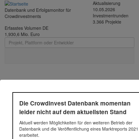
Direkt zum Inhalt
Aktualisierung
10.05.2026
Datenbank und Erfolgsmonitor für
Investmentrunden
Crowdinvestments
3.366 Projekte
Erfasstes Volumen DE
1,930,6 Mio. Euro
Toggle
navigati
Leaserad 1
Die Crowdinvest Datenbank momentan
Leasing für Fahrräder
leider nicht auf dem aktuellsten Stand
Fundingsumme
100.000 Euro
Finanziert in
2012
Aktuell werden Möglichkeiten für den weiteren Betrieb der
Segment
Unternehmen
Datenbank und die Veröffentlichung eines Marktreports 2021
Anlagestatus
Rückkaufangebot
erarbeitet.