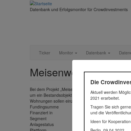
Direkt
zum
Datenbank und Erfolgsmonitor für Crowdinvestments
Inhalt
Ticker
Monitor
Datenbank
Daten
Meisenweg 6
Die Crowdinves
Bei dem Projekt „Meisenweg 6‘‘ handelt es sich um ein
Aktuell werden Möglic
um ein Bestandsobjekt, das umgebaut und aufgestock
2021 erarbeitet.
Wohnungen sollen einzeln abverkauft werden, wobei e
Tragen Sie sich gerne
Fundingsumme
350.000
und die Veröffentlich
Finanziert in
2020
Segment
Immobil
Ideen für Kooperation
Anlagestatus
Aktiv
Berlin, 09.04.2022
Plattform
Rendity