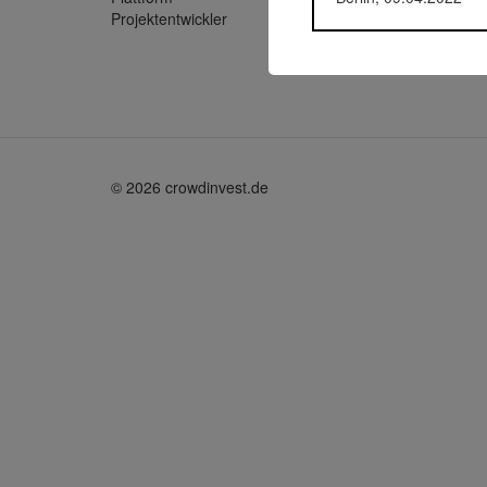
Projektentwickler
m:quadr
© 2026 crowdinvest.de