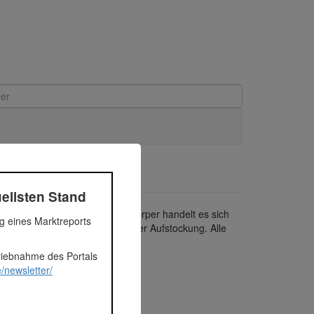
ellsten Stand
richtet werden. Bei einem Baukörper handelt es sich
ng eines Marktreports
inheiten aus dem Umbau und der Aufstockung. Alle
triebnahme des Portals
/newsletter/