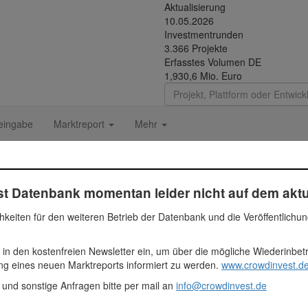
Aktualisierung
10.05.2026
Investmentrunden
3.366 Projekte
Erfasstes Volumen DE
1,930,6 Mio. Euro
eingabe
Marktreport
Mehr
t Datenbank momentan leider nicht auf dem aktu
e Liegenschaft in Graz, bei der zwei Baukörper und eine Tiefgarage er
hkeiten für den weiteren Betrieb der Datenbank und die Veröffentlichu
t wird. Insgesamt entstehen 7 Wohneinheiten im Neubau und 3 Wohne
s derzeit eine Vorverwertungsquote von 55% gibt.
 in den kostenfreien Newsletter ein, um über die mögliche Wiederinbe
 Euro
ung eines neuen Marktreports informiert zu werden.
www.crowdinvest.de
ien
 und sonstige Anfragen bitte per mail an
info@crowdinvest.de