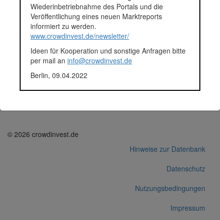
Wiederinbetriebnahme des Portals und die
Fremdgefährdung führen.
Veröffentlichung eines neuen Marktreports
Fundingsumme
175.050 Euro
informiert zu werden.
Finanziert in
2018
www.crowdinvest.de/newsletter/
Segment
Unternehmen
Anlagestatus
Aktiv
Ideen für Kooperation und sonstige Anfragen bitte
Plattform
aescuvest
per mail an
info@crowdinvest.de
Korrekturen / Updates übermitteln
Berlin, 09.04.2022
Alle Angaben ohne Gewähr auf Vollständigkeit und Richtigkeit.
© 2026 crowdinvest.de
Hinweise zur Datenbank
Datenschutz
Nutzungsbedingungen
Impressum