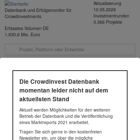
Direkt
Aktualisierung
zum
10.05.2026
Datenbank und Erfolgsmonitor für
Inhalt
Investmentrunden
Crowdinvestments
3.366 Projekte
Erfasstes Volumen DE
1,930,6 Mio. Euro
Toggle
navigati
moio.care
Die Crowdinvest Datenbank
momentan leider nicht auf dem
aktuellsten Stand
Das moio.care TeleCare-System informiert Pflegende, falls
konkreter Handlungsbedarf besteht, so dass Pflegebedürftige und
Aktuell werden Möglichkeiten für den weiteren
Pflegende nicht permanent und unmittelbar räumlich
Betrieb der Datenbank und die Veröffentlichung
aneinandergebunden sind. Kontroll- und Routineaufgaben
eines Marktreports 2021 erarbeitet.
werden vereinfacht. So entstehen Entlastungseffekte, die zu mehr
Tragen Sie sich gerne in den kostenfreien
Mobilität und Privatsphäre, verbesserter sozialer Teilhabe und
Newsletter ein, um über die mögliche
höherem Schutz der Pflegebedürftigen vor Selbst- bzw.