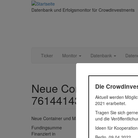
Direkt zum Inhalt
Datenbank und Erfolgsmonitor für Crowdinvestments
Ticker
Monitor
Datenbank
Daten
Neue Container und Ma
Die Crowdinves
761441434
Aktuell werden Möglic
2021 erarbeitet.
Tragen Sie sich gerne
Neue Container und Maschinen
und die Veröffentlich
Fundingsumme
75.000 
Ideen für Kooperation
Finanziert in
2018
Berlin, 09.04.2022