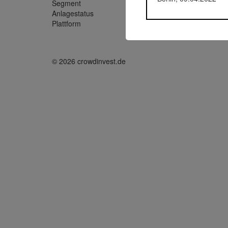
Segment
Untern
Anlagestatus
Nicht a
Plattform
Funding 
© 2026 crowdinvest.de