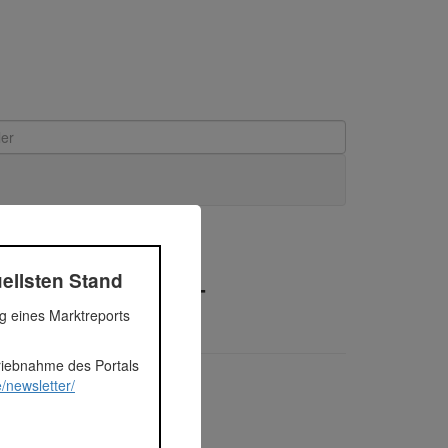
edit | 2018 -
ellsten Stand
ng eines Marktreports
triebnahme des Portals
/newsletter/