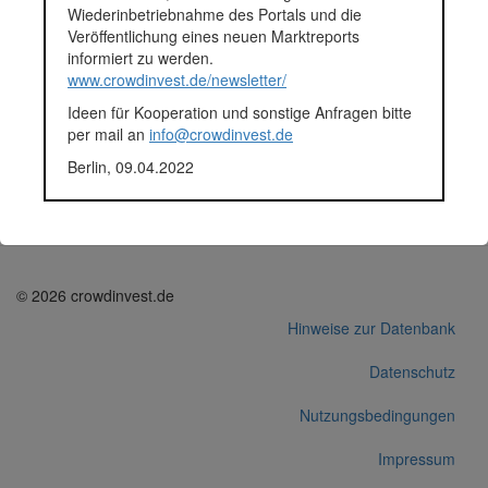
Wiederinbetriebnahme des Portals und die
Energien angetrieben.
Veröffentlichung eines neuen Marktreports
Fundingsumme
3.602.958 Euro
informiert zu werden.
Finanziert in
2022
www.crowdinvest.de/newsletter/
Segment
Unternehmen
Anlagestatus
Aktiv
Ideen für Kooperation und sonstige Anfragen bitte
Plattform
FunderNation
per mail an
info@crowdinvest.de
Korrekturen / Updates übermitteln
Berlin, 09.04.2022
Alle Angaben ohne Gewähr auf Vollständigkeit und Richtigkeit.
© 2026 crowdinvest.de
Hinweise zur Datenbank
Datenschutz
Nutzungsbedingungen
Impressum