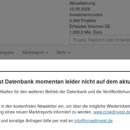
Aktualisierung
10.05.2026
Investmentrunden
3.366 Projekte
Erfasstes Volumen DE
1,930,6 Mio. Euro
eingabe
Marktreport
Mehr
oppelhäuser in Laxenburg 
t Datenbank momentan leider nicht auf dem aktu
hkeiten für den weiteren Betrieb der Datenbank und die Veröffentlichu
 Euro
 in den kostenfreien Newsletter ein, um über die mögliche Wiederinbe
ien
ung eines neuen Marktreports informiert zu werden.
www.crowdinvest.de
ezahlt
tinvest
 und sonstige Anfragen bitte per mail an
info@crowdinvest.de
rk
vestment wurde laut Dagobertinvest Webseite am 31.12.2018 zurückge