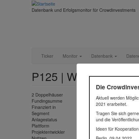
Direkt
zum
Datenbank und Erfolgsmonitor für Crowdinvestments
Inhalt
Ticker
Monitor
Datenbank
Daten
P125 | WOHNPARK: D
Die Crowdinves
2 Doppelhäuser
Aktuell werden Möglic
Fundingsumme
213.845
2021 erarbeitet.
Finanziert in
2017
Tragen Sie sich gerne
Segment
Immobil
und die Veröffentlich
Anlagestatus
Zurückg
Plattform
dagober
Ideen für Kooperation
Projektentwickler
Wohnpa
Berlin, 09.04.2022
Notizen
Crowdin