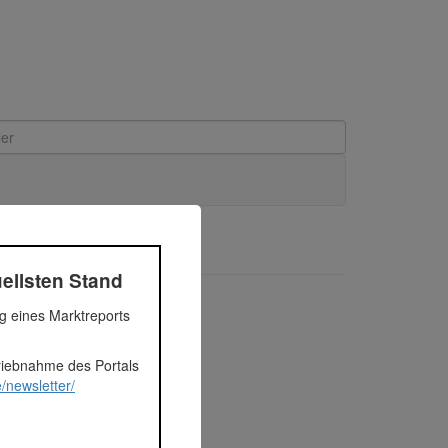
bei Wien
ellsten Stand
ng eines Marktreports
triebnahme des Portals
/newsletter/
zahlt.