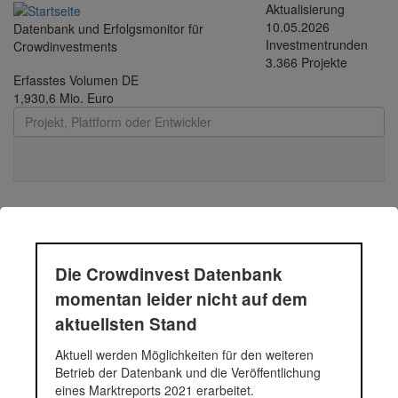
Direkt zum Inhalt
Aktualisierung
10.05.2026
Datenbank und Erfolgsmonitor für
Investmentrunden
Crowdinvestments
3.366 Projekte
Erfasstes Volumen DE
1,930,6 Mio. Euro
Toggle
navigati
P164 | MH Energie &
Die Crowdinvest Datenbank
Wohnbau - Residenz St.
momentan leider nicht auf dem
Pankraz
aktuellsten Stand
Aktuell werden Möglichkeiten für den weiteren
Betrieb der Datenbank und die Veröffentlichung
Zu Winterbeginn präsentiert dagobertinvest ein Wohnbauprojekt
eines Marktreports 2021 erarbeitet.
im Tiroler Zillertal, das mit 530 Pistenkilometer Wintersportherzen