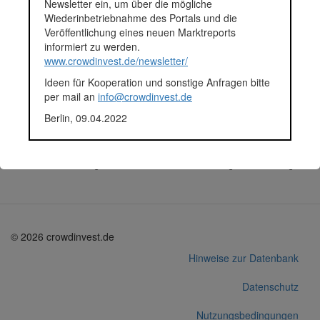
Newsletter ein, um über die mögliche
Tiefgarage stehen 20 KFZ-Abstellplätze zur Verfügung.
Wiederinbetriebnahme des Portals und die
Die Wohnungen können über freiliegende Stiegen- und
Veröffentlichung eines neuen Marktreports
Laubengänge oder über einen Lift barrierefrei erreicht werden.
informiert zu werden.
Fundingsumme
200.500 Euro
www.crowdinvest.de/newsletter/
Finanziert in
2019
Ideen für Kooperation und sonstige Anfragen bitte
Segment
Immobilien
per mail an
info@crowdinvest.de
Anlagestatus
Aktiv
Plattform
dagobertinvest
Berlin, 09.04.2022
Projektentwickler
MAWO Bauhandels GesmbH
Korrekturen / Updates übermitteln
Alle Angaben ohne Gewähr auf Vollständigkeit und Richtigkeit.
© 2026 crowdinvest.de
Hinweise zur Datenbank
Datenschutz
Nutzungsbedingungen