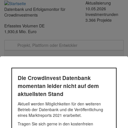
Direkt
Aktualisierung
zum
10.05.2026
Datenbank und Erfolgsmonitor für
Inhalt
Investmentrunden
Crowdinvestments
3.366 Projekte
Erfasstes Volumen DE
1,930,6 Mio. Euro
Toggle
navigati
P172 | MAWO:
Die Crowdinvest Datenbank
Wohnanlage Josef Dunkl-
momentan leider nicht auf dem
aktuellsten Stand
Straße 7
Aktuell werden Möglichkeiten für den weiteren
Betrieb der Datenbank und die Veröffentlichung
eines Marktreports 2021 erarbeitet.
In der Josef-Dunkl-Straße 7 in Mistelbach entstehen 14
Eigentumswohnungen mit 40m²– 120m² Wohnfläche, die meisten
Tragen Sie sich gerne in den kostenfreien
mit Balkon, Terrasse und/oder Eigengarten. In der hauseigenen