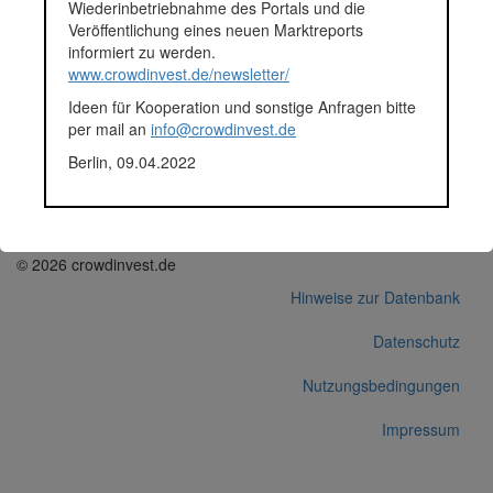
Wiederinbetriebnahme des Portals und die
die Kernfragen optimaler Preise beantworten und
Veröffentlichung eines neuen Marktreports
rohertragsoptimierte Preise generieren – individuell für jeden
informiert zu werden.
Händler, für jeden Artikel.
www.crowdinvest.de/newsletter/
Fundingsumme
300.000 Euro
Ideen für Kooperation und sonstige Anfragen bitte
Finanziert in
2019
per mail an
info@crowdinvest.de
Segment
Unternehmen
Anlagestatus
Aktiv
Berlin, 09.04.2022
Plattform
Seedmatch
Korrekturen / Updates übermitteln
Alle Angaben ohne Gewähr auf Vollständigkeit und Richtigkeit.
© 2026 crowdinvest.de
Hinweise zur Datenbank
Datenschutz
Nutzungsbedingungen
Impressum