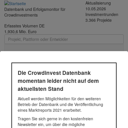
Direkt zum Inhalt
Aktualisierung
10.05.2026
Datenbank und Erfolgsmonitor für
Investmentrunden
Crowdinvestments
3.366 Projekte
Erfasstes Volumen DE
1,930,6 Mio. Euro
Toggle
navigati
Die Crowdinvest Datenbank
Panther Solutions
momentan leider nicht auf dem
aktuellsten Stand
Die Cloud-Software Panther Pricing generiert automatisierte
Aktuell werden Möglichkeiten für den weiteren
Preisempfehlungen für alle Einzelhändler (stationär und E-
Betrieb der Datenbank und die Veröffentlichung
Commerce). Panther Pricing nutzt Algorithmen auf Basis von
eines Marktreports 2021 erarbeitet.
künstlicher Intelligenz (KI) zur Optimierung von Preisen und
Tragen Sie sich gerne in den kostenfreien
ermöglicht es so, die Umsätze und Gewinne der Händler deutlich
Newsletter ein, um über die mögliche
zu steigern. Mit Hilfe von Deep-Learning-Technologie können wir