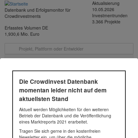
Direkt
Aktualisierung
zum
10.05.2026
Datenbank und Erfolgsmonitor für
Inhalt
Investmentrunden
Crowdinvestments
3.366 Projekte
Erfasstes Volumen DE
1,930,6 Mio. Euro
Toggle
navigati
Pfaffenhofen
Die Crowdinvest Datenbank
momentan leider nicht auf dem
aktuellsten Stand
Sanierung und Modernisierung eines Mehrfamilienhauses zu 8
renovierten Eigentumswohnungen und 6 PKW-Stellplätze. Das
Aktuell werden Möglichkeiten für den weiteren
Gebäude befindet sich auf einem Grundstück mit einer
Betrieb der Datenbank und die Veröffentlichung
grundbuchamtlichen Größe von 468 m2.
eines Marktreports 2021 erarbeitet.
Fundingsumme
1.025.000 Euro
Tragen Sie sich gerne in den kostenfreien
Finanziert in
2017
Newsletter ein, um über die mögliche
Segment
Immobilien