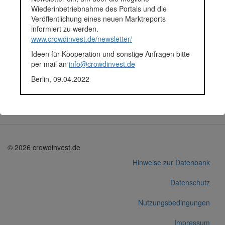
Wiederinbetriebnahme des Portals und die
Anlagestatus
Zurückgezahlt
Veröffentlichung eines neuen Marktreports
Plattform
Exporo
informiert zu werden.
Projektentwickler
HW-Bauprojekte GmbH
www.crowdinvest.de/newsletter/
Notizen
Laut Information von Exporo
wurde das Crowdinvestment
Ideen für Kooperation und sonstige Anfragen bitte
zurückgezahlt (Abruf der
per mail an
info@crowdinvest.de
Webseite am 30.07.2018).
Berlin, 09.04.2022
Korrekturen / Updates übermitteln
Alle Angaben ohne Gewähr auf Vollständigkeit und Richtigkeit.
© 2026 crowdinvest.de
Hinweise zur Datenbank
Datenschutz
Nutzungsbedingungen
Impressum