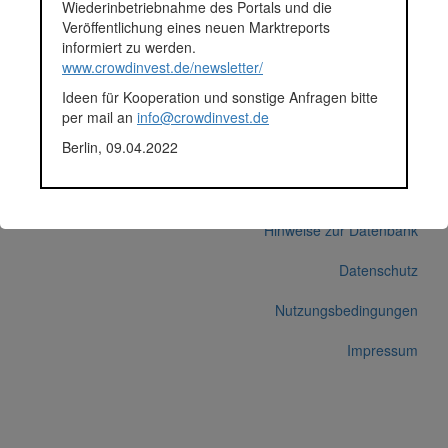
Wiederinbetriebnahme des Portals und die
Fundingsumme
2.800.000 Euro
Veröffentlichung eines neuen Marktreports
Finanziert in
2022
informiert zu werden.
Segment
Immobilien
www.crowdinvest.de/newsletter/
Anlagestatus
Aktiv
Ideen für Kooperation und sonstige Anfragen bitte
Plattform
Exporo
per mail an
info@crowdinvest.de
Projektentwickler
i Live Group GmbH
Berlin, 09.04.2022
Korrekturen / Updates übermitteln
Alle Angaben ohne Gewähr auf Vollständigkeit und Richtigkeit.
© 2026 crowdinvest.de
Hinweise zur Datenbank
Datenschutz
Nutzungsbedingungen
Impressum