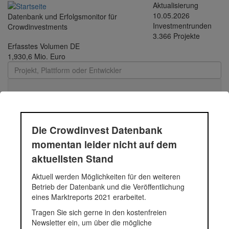
Direkt zum Inhalt
Aktualisierung
10.05.2026
Datenbank und Erfolgsmonitor für
Investmentrunden
Crowdinvestments
3.366 Projekte
Erfasstes Volumen DE
1,930,6 Mio. Euro
Toggle
navigati
Die Crowdinvest Datenbank
Quartier am Wasserturm
momentan leider nicht auf dem
aktuellsten Stand
Bei diesem Projekt handelt es sich um die Finanzierung des
Aktuell werden Möglichkeiten für den weiteren
anteiligen Kaufpreises sowie der Projektierungskosten inkl.
Betrieb der Datenbank und die Veröffentlichung
Baugenehmigung bis zur Hochbaureife bzw. bis zum Baubeginn
eines Marktreports 2021 erarbeitet.
für eine Grundstücksentwicklung in Lübeck St. Lorenz. Auf einem
Tragen Sie sich gerne in den kostenfreien
ca. 21.500 m² Teilgrundstück am Güterbahnhof ist die
Newsletter ein, um über die mögliche
Entwicklung des Wohnungsquartiers in vier Bauteilen geplant.