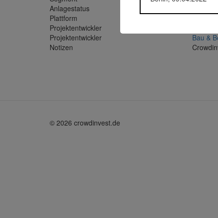
Anlagestatus
Zurückg
Plattform
Betongo
Projektentwickler
ORTNER
Projektentwickler
Bau & B
Notizen
Crowdin
© 2026 crowdinvest.de