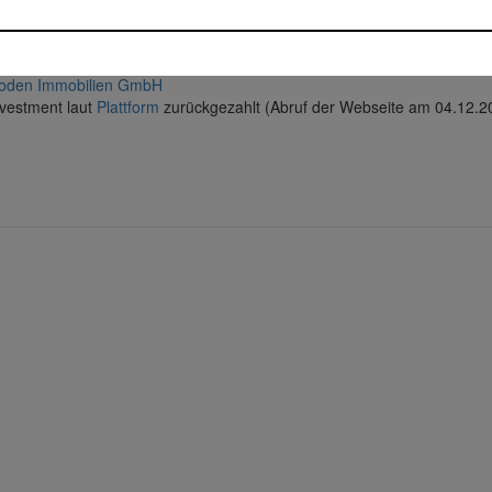
ezahlt
ld
 Real GmbH
oden Immobilien GmbH
vestment laut
Plattform
zurückgezahlt (Abruf der Webseite am 04.12.2