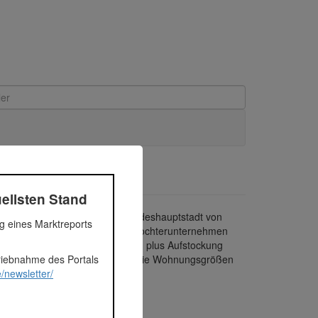
ellsten Stand
straße im Herzen von Linz (Landeshauptstadt von
ng eines Marktreports
er Schill 21 Projekt GmbH, ein Tochterunternehmen
rung der 28 Eigentumswohnungen plus Aufstockung
triebnahme des Portals
 von ca. 1962 m2 erzielt werden. Die Wohnungsgrößen
/newsletter/
 30%.