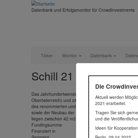
Direkt
zum
Datenbank und Erfolgsmonitor für Crowdinvestments
Inhalt
Ticker
Monitor
Datenbank
Daten
Schill 21 - Linz
Die Crowdinves
Das Jahrhundertwendehaus mit einer Grundstücksfläch
Aktuell werden Möglic
Oberösterreich) und zählt damit zu den zentralsten W
2021 erarbeitet.
des renommierten und erfahrenen Bauträgers Ortner R
Tragen Sie sich gerne
sowie der Neubau der 14 Tiefgaragenparkplätze liegt 
und die Veröffentlich
liegen zwischen 42 m2 (Anlegerwohnungen) und 102 m2
Fundingsumme
418.800
Ideen für Kooperation
Finanziert in
2019
Berlin, 09.04.2022
Segment
Immobil