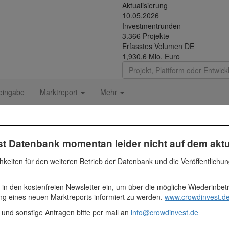
Aktualisierung
10.05.2026
Investmentrunden
3.366 Projekte
Erfasstes Volumen DE
1,930,6 Mio. Euro
eingabe
Marktreport
Mehr
t Datenbank momentan leider nicht auf dem aktu
e von 565 m2, befindet sich in der Schillerstraße 21 Ecke / Humboldt
hkeiten für den weiteren Betrieb der Datenbank und die Veröffentlichu
ohnlagen der 200.000 Einwohnerstadt. Das Objekt wurde bereits von d
eal angekauft. Der rechtskräftige Baubescheid für die Generalsanie
 in den kostenfreien Newsletter ein, um über die mögliche Wiederinbe
bereits vor. Nach Fertigstellung wird eine bewertete Nettonutzfläche
ung eines neuen Marktreports informiert zu werden.
www.crowdinvest.de
 (Eigennutzer). Zum Emissionsstart liegt die Vorverwertung bei über
 Euro
 und sonstige Anfragen bitte per mail an
info@crowdinvest.de
ien