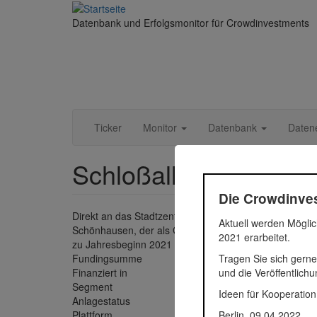
Direkt
zum
Datenbank und Erfolgsmonitor für Crowdinvestments
Inhalt
Ticker
Monitor
Datenbank
Daten
Schloßallee 3a, Berl
Die Crowdinves
Direkt an das Stadtzentrum angrenzend entstehen ins
Aktuell werden Möglic
Schönhausen, der als Gartendenkmal geschützt ist. 15 W
2021 erarbeitet.
zu Jahresbeginn 2021 erfolgt.
Tragen Sie sich gerne
Fundingsumme
700.000
und die Veröffentlich
Finanziert in
2021
Segment
Immobil
Ideen für Kooperation
Anlagestatus
Aktiv
Berlin, 09.04.2022
Plattform
Home R