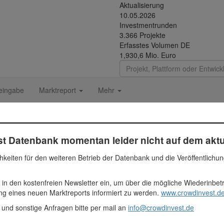
Aktualisierung
10.05.2026
Investmentrunden
3.366 Projekte
Erfasstes Volumen DE
1,930,6 Mio. Euro
eingabe
Marktreport
Mehr
in-Pankow #2
t Datenbank momentan leider nicht auf dem aktu
gesamt 18 elegante Wohneinheiten mit großzügigen Balkon- und Terras
hkeiten für den weiteren Betrieb der Datenbank und die Veröffentlichu
ohnungen sind bereits verkauft, die übrigen drei Einheiten sind verbin
 in den kostenfreien Newsletter ein, um über die mögliche Wiederinbe
 Euro
ung eines neuen Marktreports informiert zu werden.
www.crowdinvest.de
ien
 und sonstige Anfragen bitte per mail an
info@crowdinvest.de
ocket