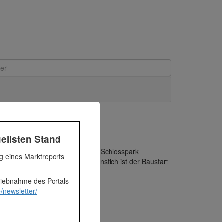
ellsten Stand
senflächen sowie Blick auf den Schlosspark
ng eines Marktreports
dlich reserviert. Mit dem Spatenstich ist der Baustart
triebnahme des Portals
/newsletter/