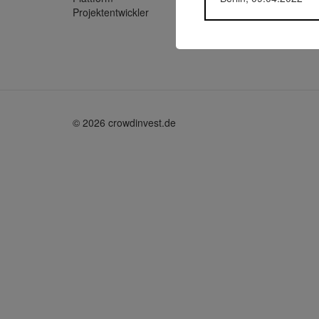
Projektentwickler
bonafid
© 2026 crowdinvest.de