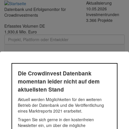
Direkt
Aktualisierung
zum
10.05.2026
Datenbank und Erfolgsmonitor für
Inhalt
Investmentrunden
Crowdinvestments
3.366 Projekte
Erfasstes Volumen DE
1,930,6 Mio. Euro
Toggle
navigati
Schulungen für neues
Die Crowdinvest Datenbank
Personal | Funding Circle
momentan leider nicht auf dem
Kredit | 2018 - 906551414
aktuellsten Stand
Aktuell werden Möglichkeiten für den weiteren
Betrieb der Datenbank und die Veröffentlichung
Schulungen für neues Personal
eines Marktreports 2021 erarbeitet.
Fundingsumme
60.000 Euro
Tragen Sie sich gerne in den kostenfreien
Finanziert in
2018
Newsletter ein, um über die mögliche
Segment
Unternehmen