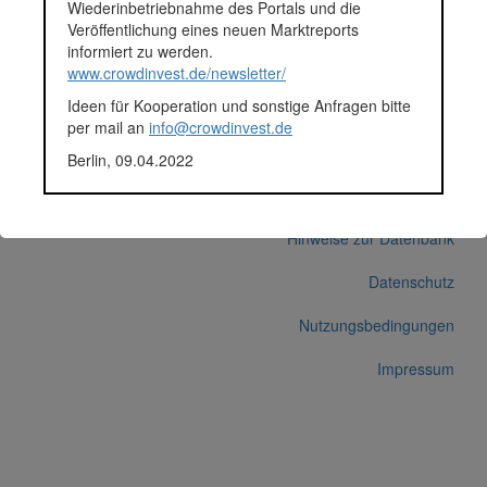
Wiederinbetriebnahme des Portals und die
Anlagestatus
Nicht ausgewiesen
Veröffentlichung eines neuen Marktreports
Plattform
Funding Circle
informiert zu werden.
Korrekturen / Updates übermitteln
www.crowdinvest.de/newsletter/
Alle Angaben ohne Gewähr auf Vollständigkeit und Richtigkeit.
Ideen für Kooperation und sonstige Anfragen bitte
per mail an
info@crowdinvest.de
Berlin, 09.04.2022
© 2026 crowdinvest.de
Hinweise zur Datenbank
Datenschutz
Nutzungsbedingungen
Impressum