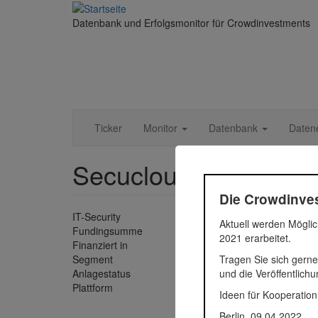
Direkt
zum
Datenbank und Erfolgsmonitor für Crowdinvestments
Inhalt
Ticker
Monitor
Datenbank
Daten
Secucloud 1
Die Crowdinves
IT-Security
Aktuell werden Möglic
Fundingsumme
500.000
2021 erarbeitet.
Finanziert in
2013
Tragen Sie sich gerne
Segment
Untern
und die Veröffentlich
Anlagestatus
Aktiv
Plattform
Seedma
Ideen für Kooperation
Berlin, 09.04.2022