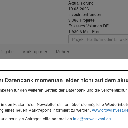
Aktualisierung
10.05.2026
Investmentrunden
3.366 Projekte
Erfasstes Volumen DE
1,930,6 Mio. Euro
eingabe
Marktreport
Mehr
t Datenbank momentan leider nicht auf dem aktu
hkeiten für den weiteren Betrieb der Datenbank und die Veröffentlichu
 Euro
 in den kostenfreien Newsletter ein, um über die mögliche Wiederinbe
ehmen
ung eines neuen Marktreports informiert zu werden.
www.crowdinvest.de
tch
 und sonstige Anfragen bitte per mail an
info@crowdinvest.de