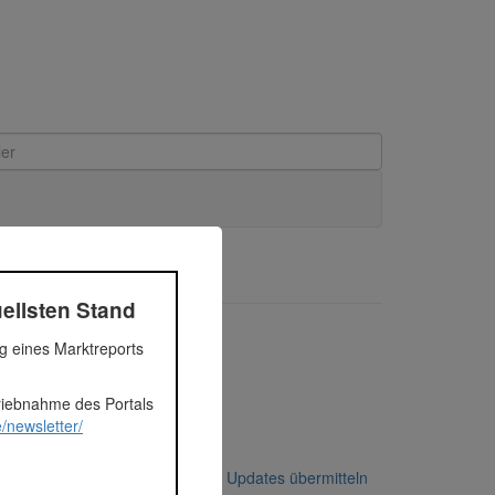
ellsten Stand
ng eines Marktreports
triebnahme des Portals
/newsletter/
Korrekturen / Updates übermitteln