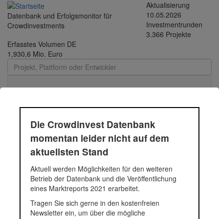
Direkt zum Inhalt
Aktualisierung
10.05.2026
Datenbank und Erfolgsmonitor für
Investmentrunden
Crowdinvestments
3.366 Projekte
Erfasstes Volumen DE
1,930,6 Mio. Euro
Toggle
navigati
Die Crowdinvest Datenbank
Social Impact Lab
momentan leider nicht auf dem
aktuellsten Stand
Frankfurt
Aktuell werden Möglichkeiten für den weiteren
Betrieb der Datenbank und die Veröffentlichung
Umbau zu energiesparender LED-Beleuchtung
eines Marktreports 2021 erarbeitet.
Fundingsumme
8.400 Euro
Tragen Sie sich gerne in den kostenfreien
Finanziert in
2014
Newsletter ein, um über die mögliche