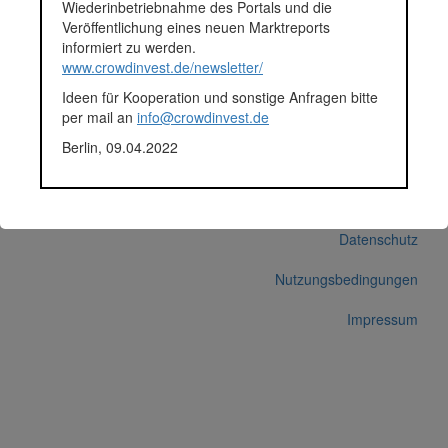
Segment
Energie
Wiederinbetriebnahme des Portals und die
Anlagestatus
Zurückgezahlt
Veröffentlichung eines neuen Marktreports
Plattform
bettervest
informiert zu werden.
Notizen
Laut Info von bettervest
www.crowdinvest.de/newsletter/
zurückbezahlt.
Ideen für Kooperation und sonstige Anfragen bitte
per mail an
info@crowdinvest.de
Korrekturen / Updates übermitteln
Berlin, 09.04.2022
Alle Angaben ohne Gewähr auf Vollständigkeit und Richtigkeit.
© 2026 crowdinvest.de
Hinweise zur Datenbank
Datenschutz
Nutzungsbedingungen
Impressum