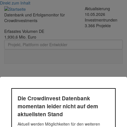
Direkt zum Inhalt
Aktualisierung
10.05.2026
Datenbank und Erfolgsmonitor für
Investmentrunden
Crowdinvestments
3.366 Projekte
Erfasstes Volumen DE
1,930,6 Mio. Euro
Toggle
navigati
Solarprojekte
Deutschland - dritte
Die Crowdinvest Datenbank
Tranche
momentan leider nicht auf dem
aktuellsten Stand
Aktuell werden Möglichkeiten für den weiteren
Dr. Hack, der Gründer der Unternehmensberatungsgesellschaft