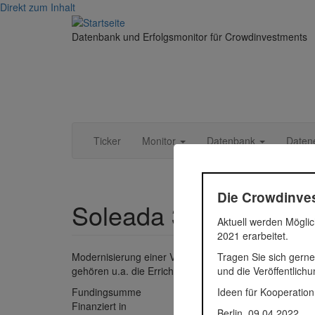
Direkt zum Inhalt
Datenbank und Erfolgsmonitor für Crowdinvestments
Ticker
Monitor
Datenbank
Daten
Die Crowdinves
Soleada 35
Aktuell werden Möglic
2021 erarbeitet.
Tragen Sie sich gerne
Modernisierung einer Villa in Santa Ponsa, Mallorca
und die Veröffentlich
gehören u.a. die Errichtung einer Fassade mit raumho
Ideen für Kooperation
Fundingsumme
1.000.0
Finanziert in
2017
Berlin, 09.04.2022