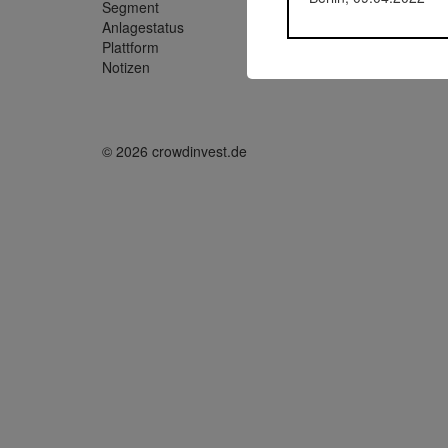
Segment
Immobil
Anlagestatus
Zurückg
Plattform
Bergfürs
Notizen
Crowdin
© 2026 crowdinvest.de