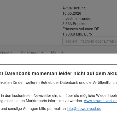
Aktualisierung
10.05.2026
Investmentrunden
3.366 Projekte
Erfasstes Volumen DE
1,930,6 Mio. Euro
eingabe
Marktreport
Mehr
t Datenbank momentan leider nicht auf dem aktu
hkeiten für den weiteren Betrieb der Datenbank und die Veröffentlichu
 in den kostenfreien Newsletter ein, um über die mögliche Wiederinbe
. Das Geld aus der Schwarmfinanzierung soll für die Sanierungs- und
ung eines neuen Marktreports informiert zu werden.
www.crowdinvest.de
hen Fensterelementen , eine luxuriöse Einrichtung und ein Haussteue
 und sonstige Anfragen bitte per mail an
info@crowdinvest.de
00 Euro