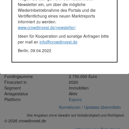
Grundstück ist damit ein wichtiges Stadtteilzentrum entstanden,
Newsletter ein, um über die mögliche
das für die rund 8.000 Bewohner des Stadtteils ein zentraler
Wiederinbetriebnahme des Portals und die
Anlaufpunkt ist. Zum größten Teil verfügen die 18 Mieteinheiten
Veröffentlichung eines neuen Marktreports
über einen Balkon. Außerdem ist Objekt mit einem Aufzug
informiert zu werden.
ausgestattet und besitzt insgesamt 31 PKW-Stellplätze, von
www.crowdinvest.de/newsletter/
denen sich 17 in der eigenen Tiefgarage befinden. Auffällig ist die
Ideen für Kooperation und sonstige Anfragen bitte
Fassadengestaltung des “Stadtteilzentrum Unterbach”: Das
per mail an
info@crowdinvest.de
massiv errichtete Gebäude ist ein Fliesenhaus, das von außen
mit Fliesen gestaltet ist und damit einen hohen
Berlin, 09.04.2022
Wiedererkennungswert hat. Das Objekt ist durch eine hohe
Mieterdiversifikation geprägt. Dieser Mietermix ist sehr
ausgeglichen und deckt die breite Nahversorgung ab.
Fundingsumme
2.750.000 Euro
Finanziert in
2020
Segment
Immobilien
Anlagestatus
Aktiv
Plattform
Exporo
Korrekturen / Updates übermitteln
Alle Angaben ohne Gewähr auf Vollständigkeit und Richtigkeit.
© 2026 crowdinvest.de