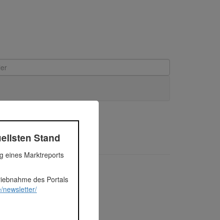
ellsten Stand
ng eines Marktreports
triebnahme des Portals
/newsletter/