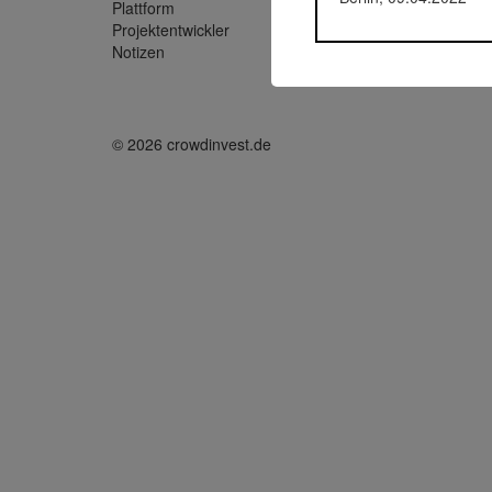
Plattform
Exporo
Projektentwickler
Cone Ca
Notizen
Investme
© 2026 crowdinvest.de