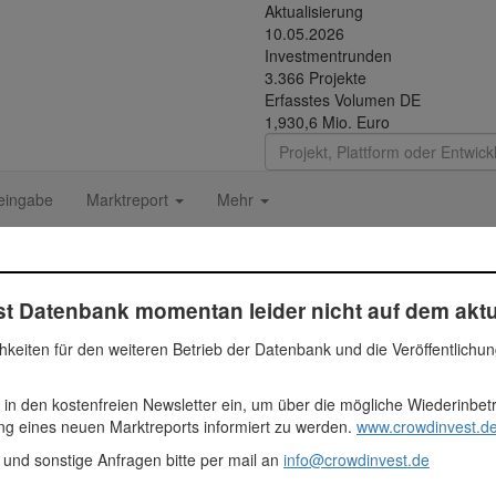
Aktualisierung
10.05.2026
Investmentrunden
3.366 Projekte
Erfasstes Volumen DE
1,930,6 Mio. Euro
eingabe
Marktreport
Mehr
t Datenbank momentan leider nicht auf dem aktu
hkeiten für den weiteren Betrieb der Datenbank und die Veröffentlichu
 eines Hotelgebäudes nahe der Messe München.
 in den kostenfreien Newsletter ein, um über die mögliche Wiederinbe
47 Euro
ung eines neuen Marktreports informiert zu werden.
www.crowdinvest.de
 und sonstige Anfragen bitte per mail an
info@crowdinvest.de
ien
ezahlt