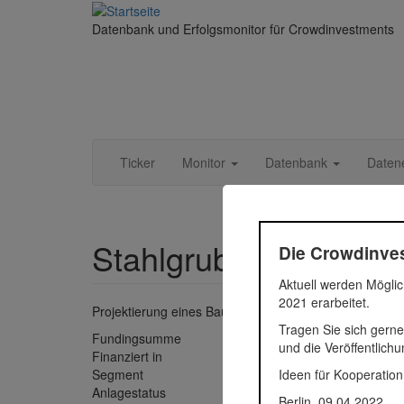
Direkt zum Inhalt
Datenbank und Erfolgsmonitor für Crowdinvestments
Ticker
Monitor
Datenbank
Daten
Stahlgruberring
Die Crowdinves
Aktuell werden Möglic
2021 erarbeitet.
Projektierung eines Baugrundstücks zur Entwicklung
Tragen Sie sich gerne
Fundingsumme
2.465.3
und die Veröffentlich
Finanziert in
2017
Ideen für Kooperation
Segment
Immobil
Anlagestatus
Zurückg
Berlin, 09.04.2022