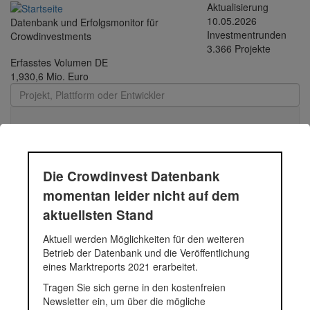
Direkt zum Inhalt
Aktualisierung
10.05.2026
Datenbank und Erfolgsmonitor für
Investmentrunden
Crowdinvestments
3.366 Projekte
Erfasstes Volumen DE
1,930,6 Mio. Euro
Toggle
navigati
Die Crowdinvest Datenbank
Students Living
momentan leider nicht auf dem
aktuellsten Stand
Sanierung und Umbau eines bestehenden Bürogebäudes zu
Aktuell werden Möglichkeiten für den weiteren
Studentenwohnungen. Insgesamt sollen 128 Wohneinheiten und
Betrieb der Datenbank und die Veröffentlichung
10 PKW-Stellplätze entstehen. Das Objekt befindet sich in
eines Marktreports 2021 erarbeitet.
Lübeck.
Tragen Sie sich gerne in den kostenfreien
Fundingsumme
1.245.275 Euro
Newsletter ein, um über die mögliche