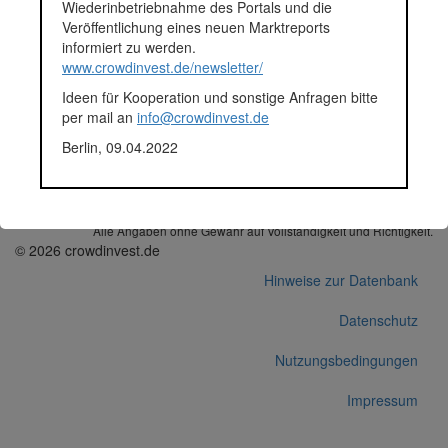
Finanziert in
2017
Wiederinbetriebnahme des Portals und die
Segment
Immobilien
Veröffentlichung eines neuen Marktreports
Anlagestatus
Zurückgezahlt
informiert zu werden.
Plattform
Exporo
www.crowdinvest.de/newsletter/
Projektentwickler
Garbers Partner
Ideen für Kooperation und sonstige Anfragen bitte
Notizen
Crowdinvestment laut
per mail an
info@crowdinvest.de
Mitteilung von Exporo vom
08.11.2018 vorzeitig
Berlin, 09.04.2022
zurückgezahlt
Korrekturen / Updates übermitteln
Alle Angaben ohne Gewähr auf Vollständigkeit und Richtigkeit.
© 2026 crowdinvest.de
Hinweise zur Datenbank
Datenschutz
Nutzungsbedingungen
Impressum