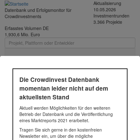
Direkt
Aktualisierung
zum
10.05.2026
Datenbank und Erfolgsmonitor für
Inhalt
Investmentrunden
Crowdinvestments
3.366 Projekte
Erfasstes Volumen DE
1,930,6 Mio. Euro
Toggle
navigati
SUNfarming
Die Crowdinvest Datenbank
momentan leider nicht auf dem
Investitionsmöglichkeit in fertiggestellte Solaranlagen, die sich am
aktuellsten Stand
Stromnetz befinden.
Fundingsumme
350.000 Euro
Aktuell werden Möglichkeiten für den weiteren
Finanziert in
2017
Betrieb der Datenbank und die Veröffentlichung
Segment
Energie
eines Marktreports 2021 erarbeitet.
Anlagestatus
Zurückgezahlt
Tragen Sie sich gerne in den kostenfreien
Plattform
Econeers
Newsletter ein, um über die mögliche
Notizen
Crowdinvestment laut