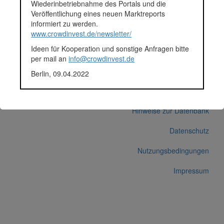
Wiederinbetriebnahme des Portals und die
Econeers zurückgezahlt
Veröffentlichung eines neuen Marktreports
(direkte Info am 12.03.21)
informiert zu werden.
Korrekturen / Updates übermitteln
www.crowdinvest.de/newsletter/
Alle Angaben ohne Gewähr auf Vollständigkeit und Richtigkeit.
Ideen für Kooperation und sonstige Anfragen bitte
per mail an
info@crowdinvest.de
Berlin, 09.04.2022
© 2026 crowdinvest.de
Hinweise zur Datenbank
Datenschutz
Nutzungsbedingungen
Impressum