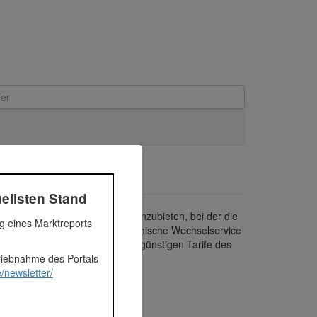
ellsten Stand
Vision, eine Dienstleistung anzubieten, bei der die
ng eines Marktreports
leichsportalen bietet der dynamische Wechselservice
ich immer wieder die besonders günstigen Tarife des
triebnahme des Portals
/newsletter/