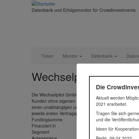
Direkt
zum
Datenbank und Erfolgsmonitor für Crowdinvestments
Inhalt
Ticker
Monitor
Datenbank
Daten
Wechselpilot GmbH
Die Crowdinves
Die Wechselpilot GmbH wurde 2016 in Hamburg gegründe
Aktuell werden Möglic
Kunden ohne eigenen Aufwand jedes Jahr in den beste
2021 erarbeitet.
einen unabhängigen und automatisierten jährlichen Anb
Tragen Sie sich gerne
jeweils ersten Vertragsjahres der Versorger für die Ku
und die Veröffentlich
Fundingsumme
635.580
Finanziert in
2022
Ideen für Kooperation
Segment
Untern
Berlin, 09.04.2022
Anlagestatus
Aktiv