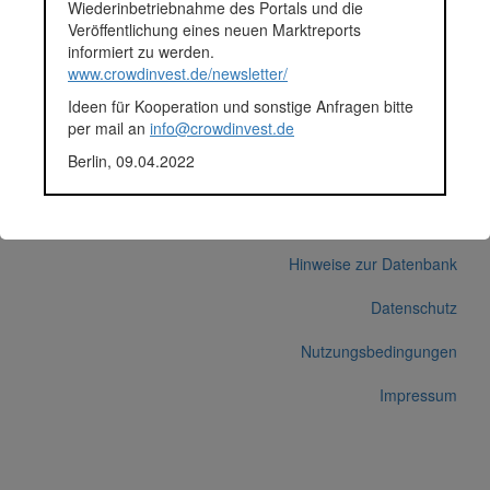
Wiederinbetriebnahme des Portals und die
Plattform
Exporo
Veröffentlichung eines neuen Marktreports
Projektentwickler
D-A-X Hochbau GmbH & Co.
informiert zu werden.
KG
www.crowdinvest.de/newsletter/
Korrekturen / Updates übermitteln
Ideen für Kooperation und sonstige Anfragen bitte
Alle Angaben ohne Gewähr auf Vollständigkeit und Richtigkeit.
per mail an
info@crowdinvest.de
Berlin, 09.04.2022
© 2026 crowdinvest.de
Hinweise zur Datenbank
Datenschutz
Nutzungsbedingungen
Impressum