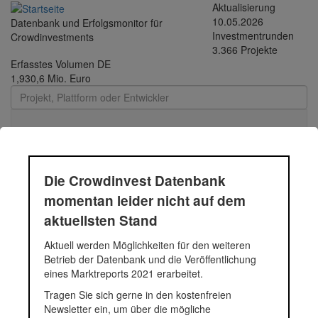
Direkt
Aktualisierung
zum
10.05.2026
Datenbank und Erfolgsmonitor für
Inhalt
Investmentrunden
Crowdinvestments
3.366 Projekte
Erfasstes Volumen DE
1,930,6 Mio. Euro
Toggle
navigati
Wohnen am Anger
Die Crowdinvest Datenbank
momentan leider nicht auf dem
Der
Projektentwickler
, die D-A-X Hochbau GmbH & Co. KG, wird
aktuellsten Stand
das Projektgrundstück ankaufen und in Baugrundstücke aufteilen
– bereits für alle Teilgrundstücke liegen Reservierungen (mit
Aktuell werden Möglichkeiten für den weiteren
Reservierungsgebühren) von Enderwerbern vor.
Betrieb der Datenbank und die Veröffentlichung
Fundingsumme
1.663.999 Euro
eines Marktreports 2021 erarbeitet.
Finanziert in
2020
Tragen Sie sich gerne in den kostenfreien
Segment
Immobilien
Newsletter ein, um über die mögliche
Anlagestatus
Aktiv