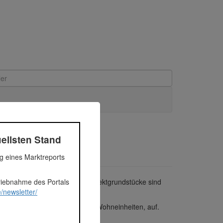
ellsten Stand
ng eines Marktreports
triebnahme des Portals
sfläche von 9.336 m². Die Projektgrundstücke sind
/newsletter/
² Wohnfläche, verteilt auf 204 Wohneinheiten, auf.
hen umgenehmigt.