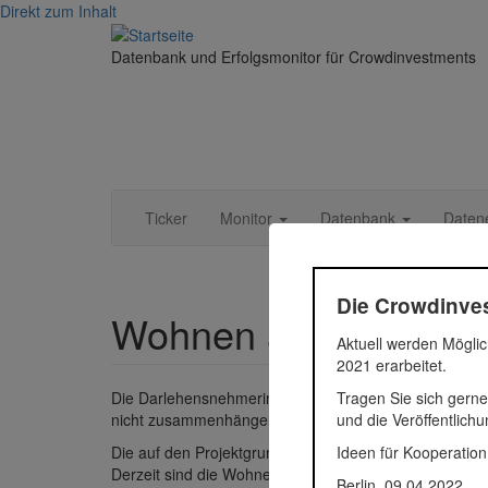
Direkt zum Inhalt
Datenbank und Erfolgsmonitor für Crowdinvestments
Ticker
Monitor
Datenbank
Daten
Die Crowdinves
Wohnen an der Saal
Aktuell werden Möglic
2021 erarbeitet.
Tragen Sie sich gerne
Die Darlehensnehmerin plant den Ankauf von zwei Tei
und die Veröffentlich
nicht zusammenhängend, sondern durch ein Grundstüc
Ideen für Kooperation
Die auf den Projektgrundstücken befindlichen Mehrfami
Derzeit sind die Wohneinheiten zu rund 70 % vermiet
Berlin, 09.04.2022