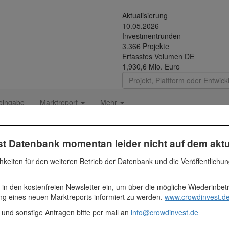
Aktualisierung
10.05.2026
Investmentrunden
3.366 Projekte
Erfasstes Volumen DE
1,930,6 Mio. Euro
eingabe
Marktreport
Mehr
t Datenbank momentan leider nicht auf dem aktu
e
hkeiten für den weiteren Betrieb der Datenbank und die Veröffentlichu
 in den kostenfreien Newsletter ein, um über die mögliche Wiederinbe
lgrundstücken des Braunschweiger Bogens mit einer Gesamtgrundstück
ung eines neuen Marktreports informiert zu werden.
www.crowdinvest.de
k voneinander getrennt.
 und sonstige Anfragen bitte per mail an
info@crowdinvest.de
lienhäuser sind vollständig saniert und weisen insgesamt ca. 12.334 m
et. Rund 10 % der Flächen im Souterrain werden aktuell zu Wohnfl äc