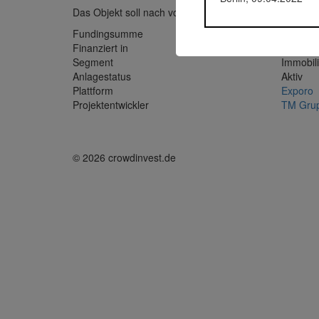
Das Objekt soll nach vollständigem Erwerb in Wohn- u
Fundingsumme
1.669.1
Finanziert in
2020
Segment
Immobil
Anlagestatus
Aktiv
Plattform
Exporo
Projektentwickler
TM Gru
© 2026 crowdinvest.de