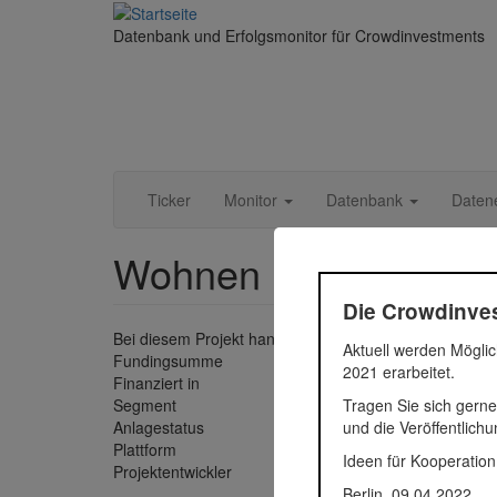
Direkt
zum
Datenbank und Erfolgsmonitor für Crowdinvestments
Inhalt
Ticker
Monitor
Datenbank
Daten
Wohnen in erster Reih
Die Crowdinves
Bei diesem Projekt handelt es sich um den Neubau ein
Aktuell werden Möglic
Fundingsumme
2.358.0
2021 erarbeitet.
Finanziert in
2024
Tragen Sie sich gerne
Segment
Immobil
und die Veröffentlich
Anlagestatus
Aktiv
Plattform
Exporo
Ideen für Kooperation
Projektentwickler
Fundbe
Berlin, 09.04.2022