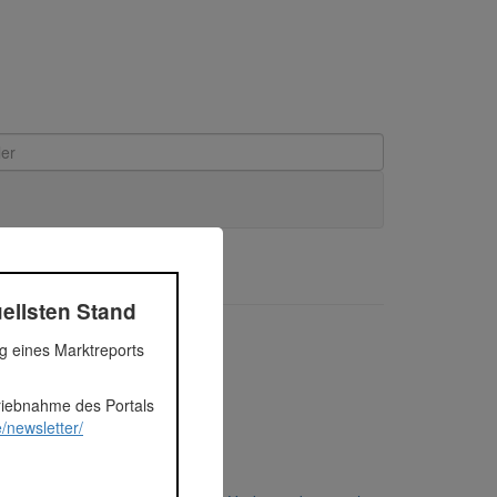
ellsten Stand
ndstück auf Sylt
ng eines Marktreports
triebnahme des Portals
/newsletter/