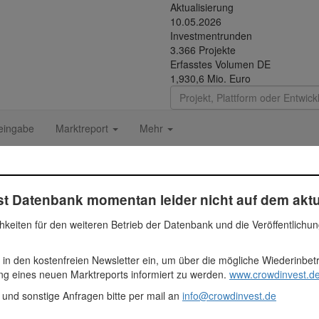
Aktualisierung
10.05.2026
Investmentrunden
3.366 Projekte
Erfasstes Volumen DE
1,930,6 Mio. Euro
eingabe
Marktreport
Mehr
e auf Sylt II
t Datenbank momentan leider nicht auf dem aktu
es Einfamilienhauses (Luxusimmobilie) auf einem 2.057 m² großen Gru
hkeiten für den weiteren Betrieb der Datenbank und die Veröffentlichu
00 Euro
 in den kostenfreien Newsletter ein, um über die mögliche Wiederinbe
ien
ung eines neuen Marktreports informiert zu werden.
www.crowdinvest.de
 und sonstige Anfragen bitte per mail an
info@crowdinvest.de
rry GmbH