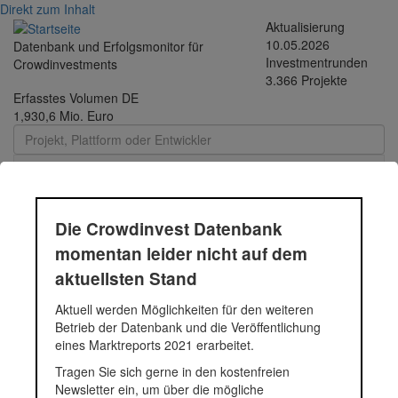
Direkt zum Inhalt
Aktualisierung
10.05.2026
Datenbank und Erfolgsmonitor für
Investmentrunden
Crowdinvestments
3.366 Projekte
Erfasstes Volumen DE
1,930,6 Mio. Euro
Toggle
navigati
Die Crowdinvest Datenbank
momentan leider nicht auf dem
ADRIALE Holding
aktuellsten Stand
Aktuell werden Möglichkeiten für den weiteren
Betrieb der Datenbank und die Veröffentlichung
Status
Projekt
eines Marktreports 2021 erarbeitet.
Tragen Sie sich gerne in den kostenfreien
P290 | ADRIALE Holding: B
Newsletter ein, um über die mögliche