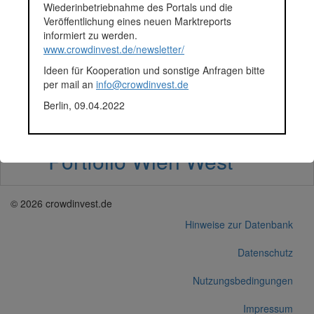
Wiederinbetriebnahme des Portals und die
Veröffentlichung eines neuen Marktreports
informiert zu werden.
P247 | ADRIALE HOLDING: 
www.crowdinvest.de/newsletter/
Ideen für Kooperation und sonstige Anfragen bitte
per mail an
info@crowdinvest.de
P258 | ADRIALE Holding: W
Berlin, 09.04.2022
Portfolio Wien West
© 2026 crowdinvest.de
Hinweise zur Datenbank
Datenschutz
Nutzungsbedingungen
Impressum