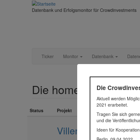
Direkt zum Inhalt
Datenbank und Erfolgsmonitor für Crowdinvestments
Ticker
Monitor
Datenbank
Daten
Die homepoint Grupp
Die Crowdinves
Aktuell werden Möglic
2021 erarbeitet.
Status
Projekt
Tragen Sie sich gerne
und die Veröffentlich
Villen am See
Ideen für Kooperation
Berlin, 09.04.2022