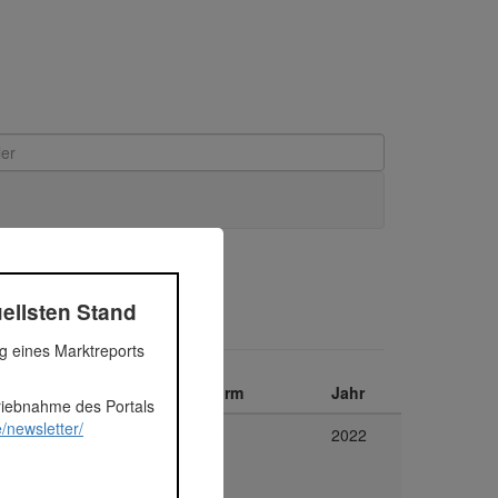
ellsten Stand
ng eines Marktreports
Segment
Plattform
Jahr
triebnahme des Portals
/newsletter/
Immobilien
Exporo
2022