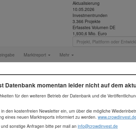
Aktualisierung
10.05.2026
Investmentrunden
3.366 Projekte
Erfasstes Volumen DE
1,930,6 Mio. Euro
eingabe
Marktreport
Mehr
e
t Datenbank momentan leider nicht auf dem aktu
hkeiten für den weiteren Betrieb der Datenbank und die Veröffentlichu
Fundingsumme
 in den kostenfreien Newsletter ein, um über die mögliche Wiederinbe
ung eines neuen Marktreports informiert zu werden.
www.crowdinvest.de
2.255.000 Euro
2255000
 und sonstige Anfragen bitte per mail an
info@crowdinvest.de