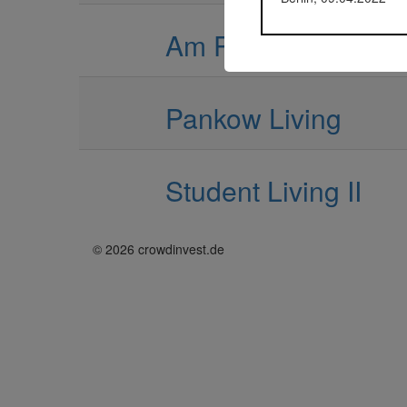
Am Parc du Soleil i
Pankow Living
Student Living II
© 2026 crowdinvest.de