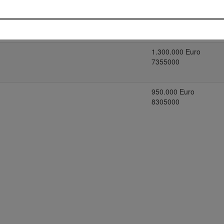
3.800.000 Euro
n Leipzig
6055000
1.300.000 Euro
7355000
950.000 Euro
8305000