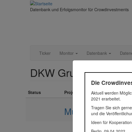
Direkt
zum
Datenbank und Erfolgsmonitor für Crowdinvestments
Inhalt
Ticker
Monitor
Datenbank
Daten
DKW Gruppe
Die Crowdinves
Status
Projekt
Aktuell werden Möglic
2021 erarbeitet.
Tragen Sie sich gerne
Muse Berlin
und die Veröffentlich
Ideen für Kooperation
Berlin, 09.04.2022