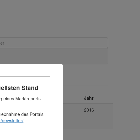
ellsten Stand
Plattform
Jahr
ng eines Marktreports
n
Exporo
2016
triebnahme des Portals
/newsletter/