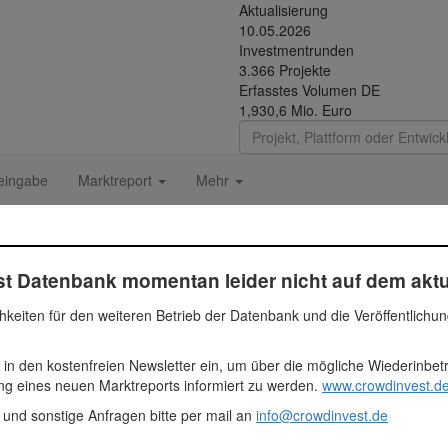
Aktualisierung
10.05.2026
Investmentrunden
3.366 Projekte
Erfasstes Volumen DE
1,930,6 Mio. Euro
eingabe
Marktreport
Mehr
t Datenbank momentan leider nicht auf dem aktu
Fundingsumme
Segment
hkeiten für den weiteren Betrieb der Datenbank und die Veröffentlichu
836.101 Euro
Immobilie
 in den kostenfreien Newsletter ein, um über die mögliche Wiederinbe
836101
ung eines neuen Marktreports informiert zu werden.
www.crowdinvest.de
 und sonstige Anfragen bitte per mail an
info@crowdinvest.de