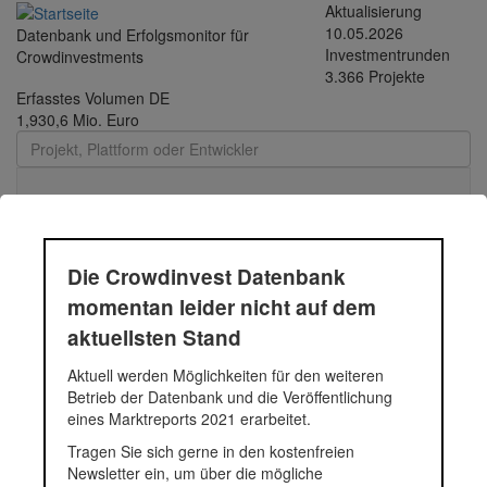
Direkt zum Inhalt
Aktualisierung
10.05.2026
Datenbank und Erfolgsmonitor für
Investmentrunden
Crowdinvestments
3.366 Projekte
Erfasstes Volumen DE
1,930,6 Mio. Euro
Toggle
navigati
Die Crowdinvest Datenbank
FELICE Immobilien
momentan leider nicht auf dem
aktuellsten Stand
Aktuell werden Möglichkeiten für den weiteren
Status
Projekt
Fundingsumme
Segment
Plattf
Betrieb der Datenbank und die Veröffentlichung
eines Marktreports 2021 erarbeitet.
1.550.000 Euro
Immobilien
Bergfür
Mödling
1550000
Tragen Sie sich gerne in den kostenfreien
Newsletter ein, um über die mögliche