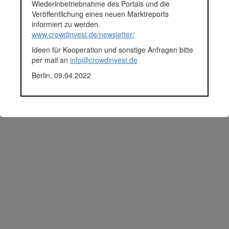
Wiederinbetriebnahme des Portals und die
Veröffentlichung eines neuen Marktreports
© 2026 crowdinvest.de
informiert zu werden.
Hinweise zur Datenbank
www.crowdinvest.de/newsletter/
Ideen für Kooperation und sonstige Anfragen bitte
Datenschutz
per mail an
info@crowdinvest.de
Nutzungsbedingungen
Berlin, 09.04.2022
Impressum