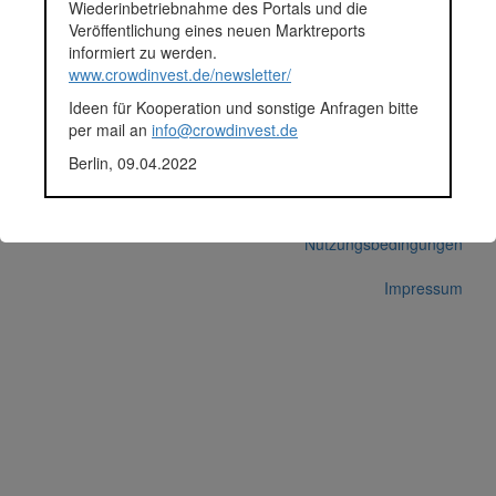
Wiederinbetriebnahme des Portals und die
Veröffentlichung eines neuen Marktreports
informiert zu werden.
www.crowdinvest.de/newsletter/
Ideen für Kooperation und sonstige Anfragen bitte
© 2026 crowdinvest.de
per mail an
info@crowdinvest.de
Hinweise zur Datenbank
Berlin, 09.04.2022
Datenschutz
Nutzungsbedingungen
Impressum