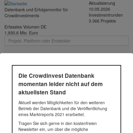
Direkt
Aktualisierung
zum
10.05.2026
Datenbank und Erfolgsmonitor für
Inhalt
Investmentrunden
Crowdinvestments
3.366 Projekte
Erfasstes Volumen DE
1,930,6 Mio. Euro
Toggle
navigati
Frankfurt Energy Holding
Die Crowdinvest Datenbank
GmbH
momentan leider nicht auf dem
aktuellsten Stand
Aktuell werden Möglichkeiten für den weiteren
Status
Projekt
Betrieb der Datenbank und die Veröffentlichung
eines Marktreports 2021 erarbeitet.
Wohnhausprojekt "Bellevue
Tragen Sie sich gerne in den kostenfreien
Newsletter ein, um über die mögliche