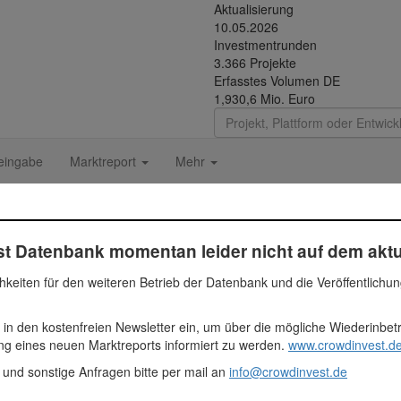
Aktualisierung
10.05.2026
Investmentrunden
3.366 Projekte
Erfasstes Volumen DE
1,930,6 Mio. Euro
eingabe
Marktreport
Mehr
pe
t Datenbank momentan leider nicht auf dem aktu
hkeiten für den weiteren Betrieb der Datenbank und die Veröffentlichu
 in den kostenfreien Newsletter ein, um über die mögliche Wiederinbe
: Wohnanlage
ung eines neuen Marktreports informiert zu werden.
www.crowdinvest.de
 und sonstige Anfragen bitte per mail an
info@crowdinvest.de