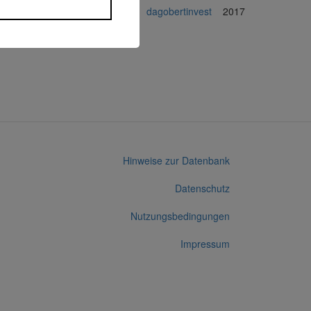
249.200 Euro
Immobilien
dagobertinvest
2017
599121
Hinweise zur Datenbank
Datenschutz
Nutzungsbedingungen
Impressum