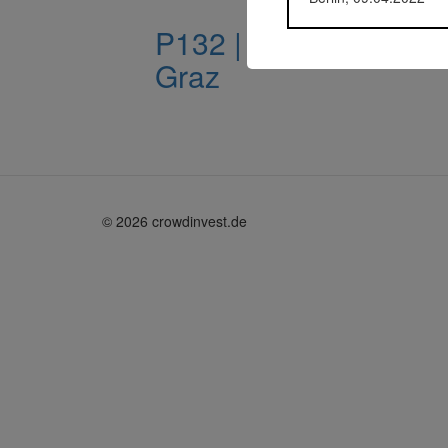
P132 | GREENHOUSE:
Graz
© 2026 crowdinvest.de