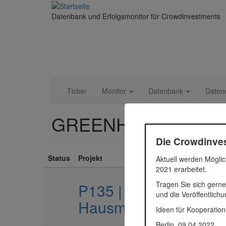
Direkt
zum
Datenbank und Erfolgsmonitor für Crowdinvestments
Inhalt
Ticker
Monitor
Datenbank
Daten
GREENHOUSE Grup
Die Crowdinves
Status
Projekt
Aktuell werden Möglic
2021 erarbeitet.
Tragen Sie sich gerne
P135 | GREENHOUSE
und die Veröffentlich
Hausmannstätten
Ideen für Kooperation
Berlin, 09.04.2022