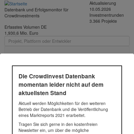
Direkt
Aktualisierung
zum
10.05.2026
Datenbank und Erfolgsmonitor für
Inhalt
Investmentrunden
Crowdinvestments
3.366 Projekte
Erfasstes Volumen DE
1,930,6 Mio. Euro
Toggle
navigati
IW Hausbau GmbH
Die Crowdinvest Datenbank
momentan leider nicht auf dem
aktuellsten Stand
Status
Projekt
Fundingsumme
Segment
Aktuell werden Möglichkeiten für den weiteren
804.500 Euro
Immobilien
Betrieb der Datenbank und die Veröffentlichung
In Scheyern
804500
eines Marktreports 2021 erarbeitet.
Tragen Sie sich gerne in den kostenfreien
Newsletter ein, um über die mögliche