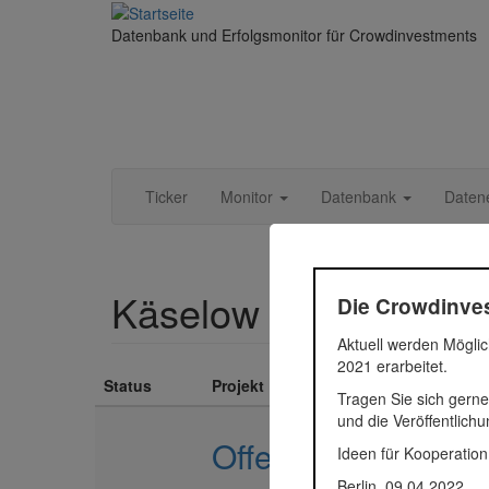
Direkt zum Inhalt
Datenbank und Erfolgsmonitor für Crowdinvestments
Ticker
Monitor
Datenbank
Daten
Käselow Gruppe
Die Crowdinves
Aktuell werden Möglic
2021 erarbeitet.
Status
Projekt
Tragen Sie sich gerne
und die Veröffentlich
Offendorfer Straße
Ideen für Kooperation
Berlin, 09.04.2022