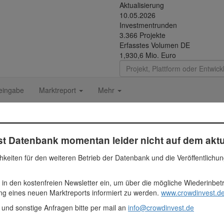
Aktualisierung
10.05.2026
Investmentrunden
3.366 Projekte
Erfasstes Volumen DE
1,930,6 Mio. Euro
eingabe
Marktreport
Mehr
t Datenbank momentan leider nicht auf dem aktu
hkeiten für den weiteren Betrieb der Datenbank und die Veröffentlichu
Fundingsumme
 in den kostenfreien Newsletter ein, um über die mögliche Wiederinbe
ung eines neuen Marktreports informiert zu werden.
www.crowdinvest.de
350.000 Euro
 12
350000
 und sonstige Anfragen bitte per mail an
info@crowdinvest.de