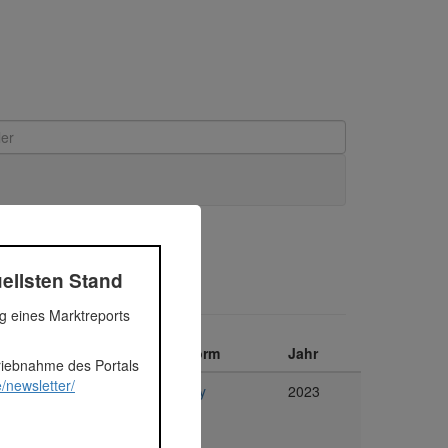
ellsten Stand
ng eines Marktreports
Segment
Plattform
Jahr
triebnahme des Portals
/newsletter/
Immobilien
Rendity
2023