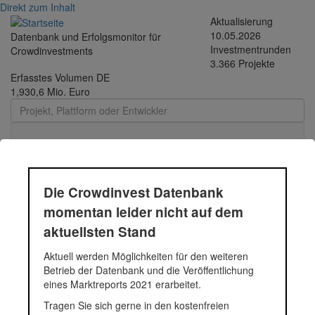
Direkt zum Inhalt
Aktualisierung
10.05.2026
Datenbank und Erfolgsmonitor für
Investmentrunden
Crowdinvestments
3.366 Projekte
Erfasstes Volumen DE
1,930,6 Mio. Euro
Toggle
navigati
Die Crowdinvest Datenbank
Lehner & Trompeter
momentan leider nicht auf dem
aktuellsten Stand
Aktuell werden Möglichkeiten für den weiteren
Status
Projekt
Betrieb der Datenbank und die Veröffentlichung
eines Marktreports 2021 erarbeitet.
P239 | Lehner&Trompeter: 
Tragen Sie sich gerne in den kostenfreien