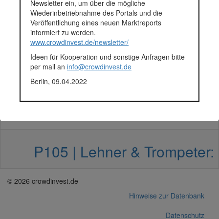
Newsletter ein, um über die mögliche
Wiederinbetriebnahme des Portals und die
Veröffentlichung eines neuen Marktreports
P180 | L&T: Wohnpark Schne
informiert zu werden.
www.crowdinvest.de/newsletter/
Ideen für Kooperation und sonstige Anfragen bitte
per mail an
info@crowdinvest.de
P114 | Lehner & Trompeter: 
Berlin, 09.04.2022
P109 | Lehner & Trompeter:
P105 | Lehner & Trompeter:
© 2026 crowdinvest.de
Hinweise zur Datenbank
Datenschutz