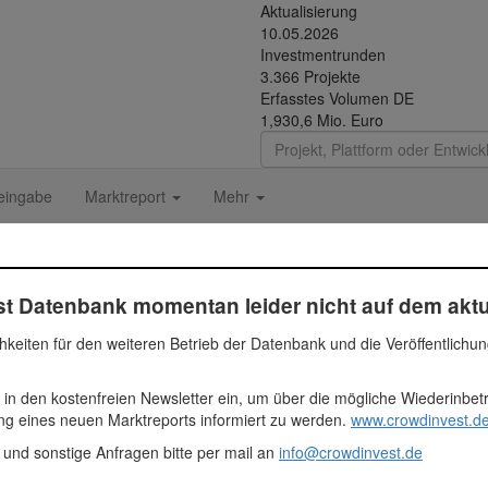
Aktualisierung
10.05.2026
Investmentrunden
3.366 Projekte
Erfasstes Volumen DE
1,930,6 Mio. Euro
eingabe
Marktreport
Mehr
iliengruppe
t Datenbank momentan leider nicht auf dem aktu
hkeiten für den weiteren Betrieb der Datenbank und die Veröffentlichu
Fundingsumme
Segment
 in den kostenfreien Newsletter ein, um über die mögliche Wiederinbe
ung eines neuen Marktreports informiert zu werden.
www.crowdinvest.de
1.907.501 Euro
Immobilien
1907501
 und sonstige Anfragen bitte per mail an
info@crowdinvest.de