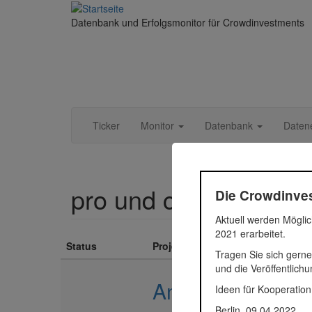
Direkt zum Inhalt
Datenbank und Erfolgsmonitor für Crowdinvestments
Ticker
Monitor
Datenbank
Daten
pro und contra Immob
Die Crowdinves
Aktuell werden Möglic
2021 erarbeitet.
Status
Projekt
Tragen Sie sich gerne
und die Veröffentlich
Am Bäketal
Ideen für Kooperation
Berlin, 09.04.2022