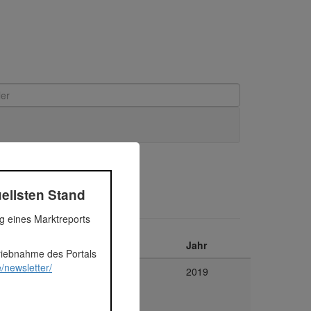
ellsten Stand
ng eines Marktreports
Plattform
Jahr
triebnahme des Portals
/newsletter/
Exporo
2019