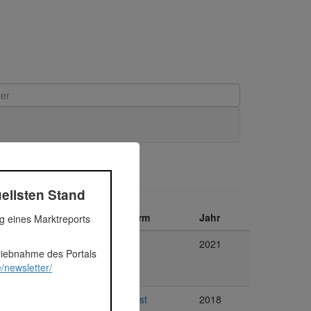
ellsten Stand
Segment
Plattform
Jahr
ng eines Marktreports
Immobilien
Exporo
2021
triebnahme des Portals
/newsletter/
Immobilien
Bergfürst
2018