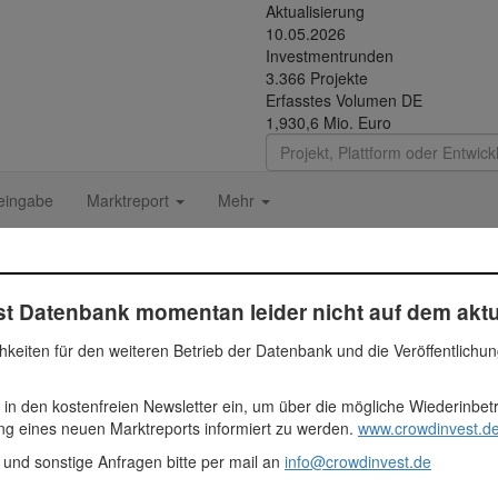
Aktualisierung
10.05.2026
Investmentrunden
3.366 Projekte
Erfasstes Volumen DE
1,930,6 Mio. Euro
eingabe
Marktreport
Mehr
t Datenbank momentan leider nicht auf dem aktu
Fundingsumme
hkeiten für den weiteren Betrieb der Datenbank und die Veröffentlichu
1.397.000 Euro
 in den kostenfreien Newsletter ein, um über die mögliche Wiederinbe
hr
1397000
ung eines neuen Marktreports informiert zu werden.
www.crowdinvest.de
 und sonstige Anfragen bitte per mail an
info@crowdinvest.de
1.100.000 Euro