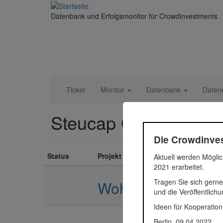
Direkt
zum
Datenbank und Erfolgsmonitor für Crowdinvestments
Inhalt
Ticker
Monitor
Datenbank
Daten
Steucap Gruppe
Die Crowdinves
Status
Projekt
Aktuell werden Möglic
2021 erarbeitet.
Tragen Sie sich gerne
Wohnen an der Ru
und die Veröffentlich
Ideen für Kooperation
Berlin, 09.04.2022