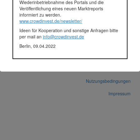
P218 | RT GRUPPE: Köhn Qu
Wiederinbetriebnahme des Portals und die
Veröffentlichung eines neuen Marktreports
informiert zu werden.
www.crowdinvest.de/newsletter/
P214 | Teichelmann-Gruppe:
Ideen für Kooperation und sonstige Anfragen bitte
per mail an
info@crowdinvest.de
Berlin, 09.04.2022
© 2026 crowdinvest.de
Hinweise zur Datenbank
Datenschutz
Nutzungsbedingungen
Impressum