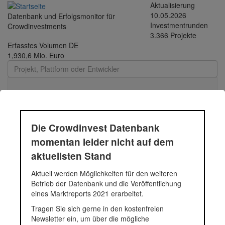
Direkt zum Inhalt
Aktualisierung
10.05.2026
Datenbank und Erfolgsmonitor für
Investmentrunden
Crowdinvestments
3.366 Projekte
Erfasstes Volumen DE
1,930,6 Mio. Euro
Toggle
navigati
Die Crowdinvest Datenbank
Teichelmann-Gruppe (RT
momentan leider nicht auf dem
aktuellsten Stand
Gruppe AG)
Aktuell werden Möglichkeiten für den weiteren
Betrieb der Datenbank und die Veröffentlichung
eines Marktreports 2021 erarbeitet.
Status
Projekt
Tragen Sie sich gerne in den kostenfreien
Newsletter ein, um über die mögliche