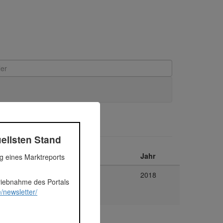
ellsten Stand
nt
Plattform
Jahr
ng eines Marktreports
ien
Immofunding
2018
triebnahme des Portals
/newsletter/