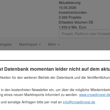
Aktualisierung
10.05.2026
Investmentrunden
3.366 Projekte
Erfasstes Volumen DE
1,930,6 Mio. Euro
eingabe
Marktreport
Mehr
nts GmbH
t Datenbank momentan leider nicht auf dem aktu
Fundingsumme
Segme
hkeiten für den weiteren Betrieb der Datenbank und die Veröffentlichu
233.100 Euro
Immobil
 in den kostenfreien Newsletter ein, um über die mögliche Wiederinbe
233100
ung eines neuen Marktreports informiert zu werden.
www.crowdinvest.de
 und sonstige Anfragen bitte per mail an
info@crowdinvest.de