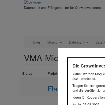
Direkt
zum
Datenbank und Erfolgsmonitor für Crowdinvestments
Inhalt
Ticker
Monitor
Datenbank
Daten
VMA-Micro-Apartme
Die Crowdinves
Status
Projekt
Aktuell werden Möglic
2021 erarbeitet.
Tragen Sie sich gerne
Flats Brigittenau
und die Veröffentlich
Ideen für Kooperation
Berlin, 09.04.2022