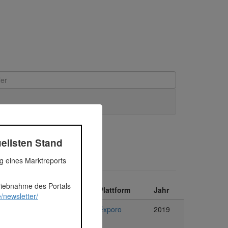
ellsten Stand
ng eines Marktreports
triebnahme des Portals
me
Segment
Plattform
Jahr
/newsletter/
Immobilien
Exporo
2019