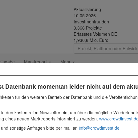
Aktualisierung
10.05.2026
Investmentrunden
3.366 Projekte
Erfasstes Volumen DE
1,930,6 Mio. Euro
eingabe
Marktreport
Mehr
t Datenbank momentan leider nicht auf dem aktu
wicklung WK Fürth GmbH
hkeiten für den weiteren Betrieb der Datenbank und die Veröffentlichu
 in den kostenfreien Newsletter ein, um über die mögliche Wiederinbe
Fundingsum
ung eines neuen Marktreports informiert zu werden.
www.crowdinvest.de
695.724 Euro
 und sonstige Anfragen bitte per mail an
info@crowdinvest.de
gner-Str. II
695724