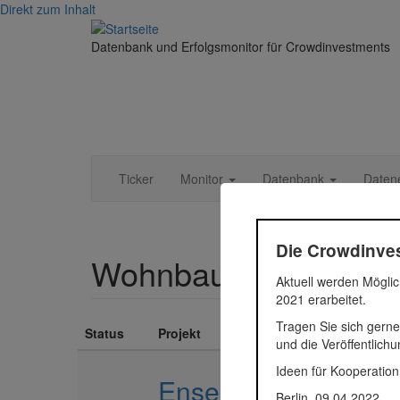
Direkt zum Inhalt
Datenbank und Erfolgsmonitor für Crowdinvestments
Ticker
Monitor
Datenbank
Daten
Die Crowdinves
Wohnbau Projektent
Aktuell werden Möglic
2021 erarbeitet.
Tragen Sie sich gerne
Status
Projekt
und die Veröffentlich
Ideen für Kooperation
Ensemble Richard-Wa
Berlin, 09.04.2022