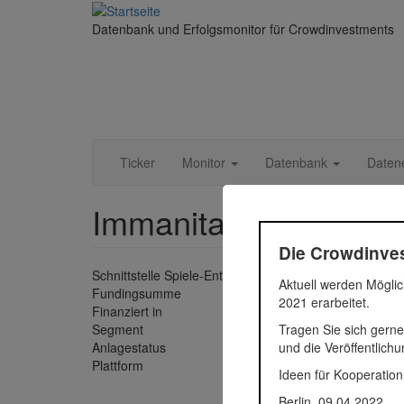
Direkt
zum
Datenbank und Erfolgsmonitor für Crowdinvestments
Inhalt
Ticker
Monitor
Datenbank
Daten
Immanitas
Die Crowdinves
Schnittstelle Spiele-Entwicklern und Distribution
Aktuell werden Möglic
Fundingsumme
100.000
2021 erarbeitet.
Finanziert in
2012
Tragen Sie sich gerne
Segment
Untern
und die Veröffentlich
Anlagestatus
Aktiv
Plattform
Innoves
Ideen für Kooperation
Berlin, 09.04.2022