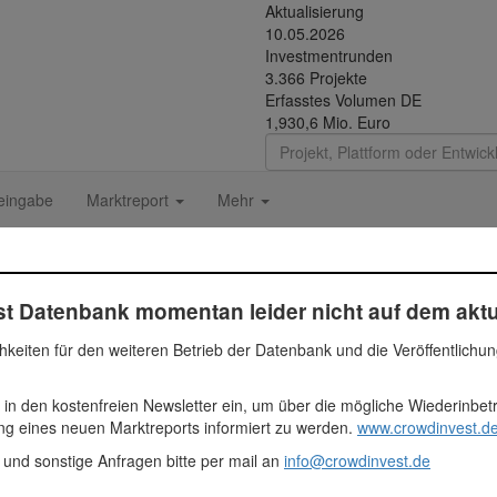
Aktualisierung
10.05.2026
Investmentrunden
3.366 Projekte
Erfasstes Volumen DE
1,930,6 Mio. Euro
eingabe
Marktreport
Mehr
t Datenbank momentan leider nicht auf dem aktu
hkeiten für den weiteren Betrieb der Datenbank und die Veröffentlichu
 Euro
 in den kostenfreien Newsletter ein, um über die mögliche Wiederinbe
ehmen
ung eines neuen Marktreports informiert zu werden.
www.crowdinvest.de
tment
 und sonstige Anfragen bitte per mail an
info@crowdinvest.de