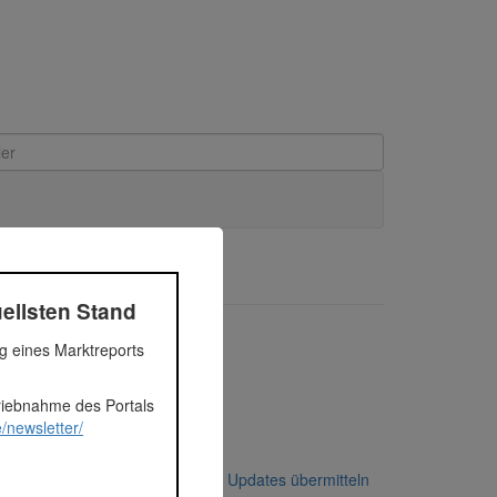
ellsten Stand
ng eines Marktreports
triebnahme des Portals
/newsletter/
Korrekturen / Updates übermitteln