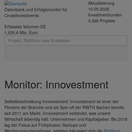
Direkt zum Inhalt
Aktualisierung
10.05.2026
Datenbank und Erfolgsmonitor für
Investmentrunden
Crowdinvestments
3.366 Projekte
Erfasstes Volumen DE
1,930,6 Mio. Euro
Toggle
navigati
Monitor: Innovestment
Selbstbeschreibung Innovestment: Innovestment ist einer der
Pioniere der Branche und als Spin-off der RWTH Aachen bereits
seit 2011 am Markt. Innovestment verbindet, was unsere
Wirtschaft lebendig hält: Unternehmen und Kapitalgeber. Bis 2018
lag der Fokus auf Frühphasen Startups und
Wachstumsunternehmen, seitdem fokussiert sich die
Plattform