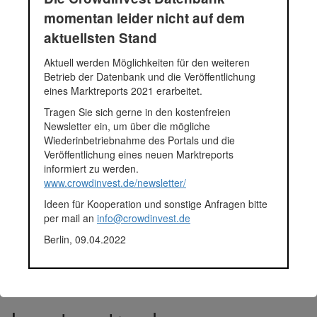
momentan leider nicht auf dem
2.568.169 Euro
aktuellsten Stand
Investmentrunden
Aktuell werden Möglichkeiten für den weiteren
30 Projekte
Betrieb der Datenbank und die Veröffentlichung
Aktiv
893.884 Euro
34.8%
eines Marktreports 2021 erarbeitet.
Rückkaufangebot
0 Euro
0.0%
Tragen Sie sich gerne in den kostenfreien
Zurückgezahlt
683.000 Euro
26.6%
Newsletter ein, um über die mögliche
Wiederinbetriebnahme des Portals und die
Unklar
755.625 Euro
29.4%
Veröffentlichung eines neuen Marktreports
Ausfall
235.660 Euro
9.2%
informiert zu werden.
Nicht ausgew.
0 Euro
0.0%
www.crowdinvest.de/newsletter/
Aktiv
12 Projekte
40.0%
Ideen für Kooperation und sonstige Anfragen bitte
Rückkaufangebot
0 Projekte
0.0%
per mail an
info@crowdinvest.de
Zurückgezahlt
6 Projekte
20.0%
Berlin, 09.04.2022
Unklar
9 Projekte
30.0%
Ausfall
3 Projekte
10.0%
Nicht ausgew.
0 Projekte
0.0%