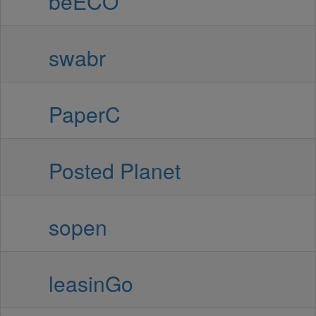
beECO
swabr
PaperC
Posted Planet
sopen
leasinGo