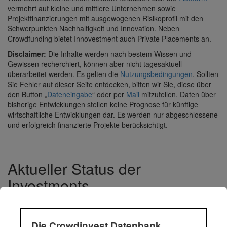
vermehrt auf kleine und mittlere Unternehmen sowie
Projektfinanzierungen mit ausgewogenen Risikoprofil mit den
Schwerpunkten Nachhaltigkeit und Innovation. Neben
Crowdfunding bietet Innovestment auch Private Placements an.
Disclaimer:
Die Inhalte werden nach bestem Wissen und
Gewissen recherchiert, können aber nicht tagesaktuell
überarbeitet werden. Es gelten die
Nutzungsbedingungen
. Sollten
Sie Fehler auf dieser Seite entdecken, bitten wir Sie, diese über
den Button „
Dateneingabe
“ oder per
Mail
mitzuteilen. Daten über
bisherige Entwicklungen stellen keine Prognose für künftige
wirtschaftliche Entwicklungen dar. Es werden nur abgeschlossene
und erfolgreich finanzierte Projekte berücksichtigt.
Aktueller Status der
Investments
Volumen
Die Crowdinvest Datenbank