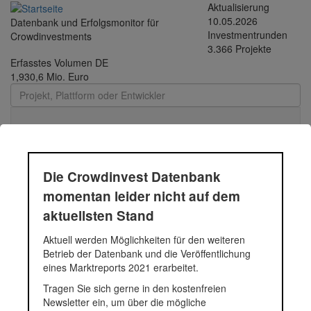
Direkt zum Inhalt
Aktualisierung
10.05.2026
Datenbank und Erfolgsmonitor für
Investmentrunden
Crowdinvestments
3.366 Projekte
Erfasstes Volumen DE
1,930,6 Mio. Euro
Toggle
navigati
Die Crowdinvest Datenbank
Luudoo
momentan leider nicht auf dem
aktuellsten Stand
Personalisierte Spiele
Aktuell werden Möglichkeiten für den weiteren
Betrieb der Datenbank und die Veröffentlichung
Fundingsumme
47.500 Euro
eines Marktreports 2021 erarbeitet.
Finanziert in
2012
Segment
Unternehmen
Tragen Sie sich gerne in den kostenfreien
Anlagestatus
Aktiv
Newsletter ein, um über die mögliche