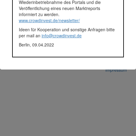
Plattform
Innovestment
Wiederinbetriebnahme des Portals und die
Veröffentlichung eines neuen Marktreports
Korrekturen / Updates übermitteln
informiert zu werden.
Alle Angaben ohne Gewähr auf Vollständigkeit und Richtigkeit.
www.crowdinvest.de/newsletter/
© 2026 crowdinvest.de
Ideen für Kooperation und sonstige Anfragen bitte
Hinweise zur Datenbank
per mail an
info@crowdinvest.de
Berlin, 09.04.2022
Datenschutz
Nutzungsbedingungen
Impressum