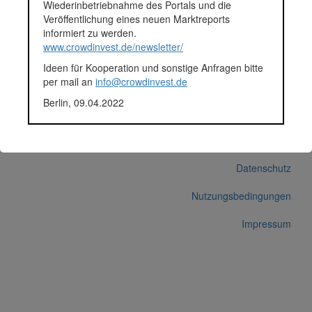
Wiederinbetriebnahme des Portals und die
Innovestment "zurückbezahlt"
Veröffentlichung eines neuen Marktreports
Korrekturen / Updates übermitteln
informiert zu werden.
www.crowdinvest.de/newsletter/
Alle Angaben ohne Gewähr auf Vollständigkeit und Richtigkeit.
Ideen für Kooperation und sonstige Anfragen bitte
per mail an
info@crowdinvest.de
Berlin, 09.04.2022
© 2026 crowdinvest.de
Hinweise zur Datenbank
Datenschutz
Nutzungsbedingungen
Impressum