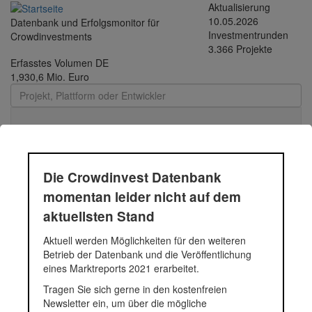
Direkt
Aktualisierung
zum
10.05.2026
Datenbank und Erfolgsmonitor für
Inhalt
Investmentrunden
Crowdinvestments
3.366 Projekte
Erfasstes Volumen DE
1,930,6 Mio. Euro
Toggle
navigati
Posted Planet
Die Crowdinvest Datenbank
momentan leider nicht auf dem
digitale Zeitung
aktuellsten Stand
Fundingsumme
51.000 Euro
Finanziert in
2012
Aktuell werden Möglichkeiten für den weiteren
Segment
Unternehmen
Betrieb der Datenbank und die Veröffentlichung
Anlagestatus
Zurückgezahlt
eines Marktreports 2021 erarbeitet.
Plattform
Innovestment
Tragen Sie sich gerne in den kostenfreien
Notizen
Das Crowdinvestment wurde
Newsletter ein, um über die mögliche
laut Auskunft von