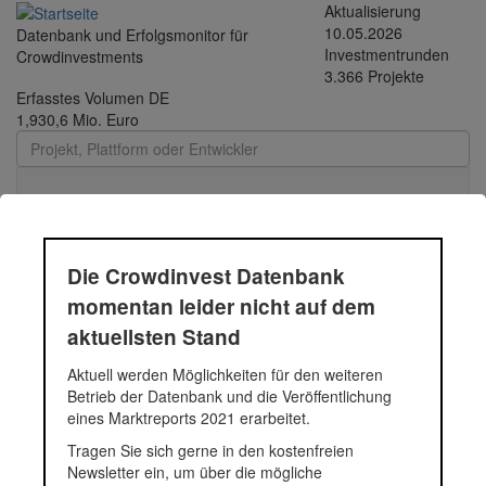
Direkt zum Inhalt
Aktualisierung
10.05.2026
Datenbank und Erfolgsmonitor für
Investmentrunden
Crowdinvestments
3.366 Projekte
Erfasstes Volumen DE
1,930,6 Mio. Euro
Toggle
navigati
Die Crowdinvest Datenbank
Müllenhoffpark
momentan leider nicht auf dem
aktuellsten Stand
Neubau: 6 Eigentumswo. und 2 Doppelhäusern
Aktuell werden Möglichkeiten für den weiteren
Betrieb der Datenbank und die Veröffentlichung
Fundingsumme
1.165.556 Euro
eines Marktreports 2021 erarbeitet.
Finanziert in
2016
Segment
Immobilien
Tragen Sie sich gerne in den kostenfreien
Anlagestatus
Zurückgezahlt
Newsletter ein, um über die mögliche