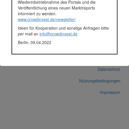
Plattform
Exporo
Wiederinbetriebnahme des Portals und die
Projektentwickler
MAUS Development GmbH
Veröffentlichung eines neuen Marktreports
Notizen
Info auf Exporo Webseite
informiert zu werden.
(Abruf am am 16.02.2018):
www.crowdinvest.de/newsletter/
Projekt zurückgezahlt
Ideen für Kooperation und sonstige Anfragen bitte
per mail an
info@crowdinvest.de
Korrekturen / Updates übermitteln
Berlin, 09.04.2022
Alle Angaben ohne Gewähr auf Vollständigkeit und Richtigkeit.
© 2026 crowdinvest.de
Hinweise zur Datenbank
Datenschutz
Nutzungsbedingungen
Impressum