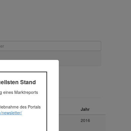
ellsten Stand
ng eines Marktreports
triebnahme des Portals
ent
Plattform
Jahr
/newsletter/
ilien
Exporo
2016