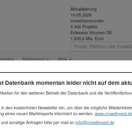
Aktualisierung
10.05.2026
Investmentrunden
3.366 Projekte
Erfasstes Volumen DE
1,930,6 Mio. Euro
eingabe
Marktreport
Mehr
t Datenbank momentan leider nicht auf dem aktu
 GmbH
hkeiten für den weiteren Betrieb der Datenbank und die Veröffentlichu
 in den kostenfreien Newsletter ein, um über die mögliche Wiederinbe
Fundingsumme
Segm
ung eines neuen Marktreports informiert zu werden.
www.crowdinvest.de
1.165.556 Euro
Immob
 und sonstige Anfragen bitte per mail an
info@crowdinvest.de
1165556