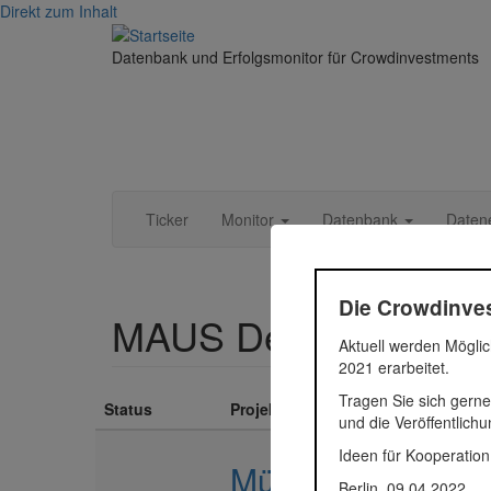
Direkt zum Inhalt
Datenbank und Erfolgsmonitor für Crowdinvestments
Ticker
Monitor
Datenbank
Daten
Die Crowdinves
MAUS Development
Aktuell werden Möglic
2021 erarbeitet.
Tragen Sie sich gerne
Status
Projekt
und die Veröffentlich
Ideen für Kooperation
Müllenhoffpark
Berlin, 09.04.2022