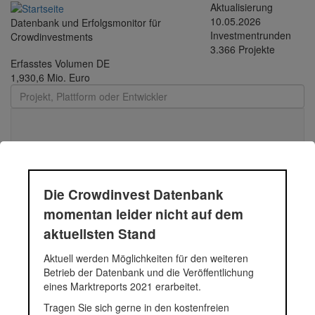
Direkt zum Inhalt
Aktualisierung
10.05.2026
Datenbank und Erfolgsmonitor für
Investmentrunden
Crowdinvestments
3.366 Projekte
Erfasstes Volumen DE
1,930,6 Mio. Euro
Toggle
navigati
Bretschneider
Die Crowdinvest Datenbank
momentan leider nicht auf dem
Unternehmensgruppe
aktuellsten Stand
Aktuell werden Möglichkeiten für den weiteren
Betrieb der Datenbank und die Veröffentlichung
Status
Projekt
eines Marktreports 2021 erarbeitet.
Tragen Sie sich gerne in den kostenfreien