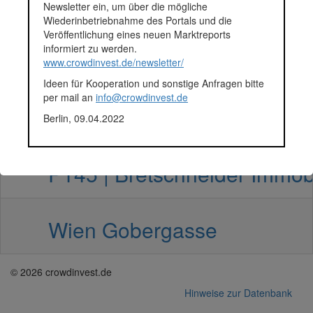
Villa Hietzing Gobergasse
Newsletter ein, um über die mögliche
Wiederinbetriebnahme des Portals und die
Veröffentlichung eines neuen Marktreports
informiert zu werden.
P262 | Bretschneider Immo
www.crowdinvest.de/newsletter/
Ideen für Kooperation und sonstige Anfragen bitte
per mail an
info@crowdinvest.de
Wien Gobergasse II
Berlin, 09.04.2022
P145 | Bretschneider Immob
Wien Gobergasse
© 2026 crowdinvest.de
Hinweise zur Datenbank