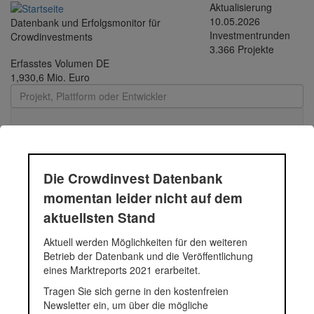
Direkt zum Inhalt
Aktualisierung
10.05.2026
Datenbank und Erfolgsmonitor für
Investmentrunden
Crowdinvestments
3.366 Projekte
Erfasstes Volumen DE
1,930,6 Mio. Euro
Toggle
navigati
Die Crowdinvest Datenbank
DEMAX GROUP
momentan leider nicht auf dem
aktuellsten Stand
Aktuell werden Möglichkeiten für den weiteren
Status
Projekt
Betrieb der Datenbank und die Veröffentlichung
eines Marktreports 2021 erarbeitet.
Darnautgasse 5
Tragen Sie sich gerne in den kostenfreien
Newsletter ein, um über die mögliche