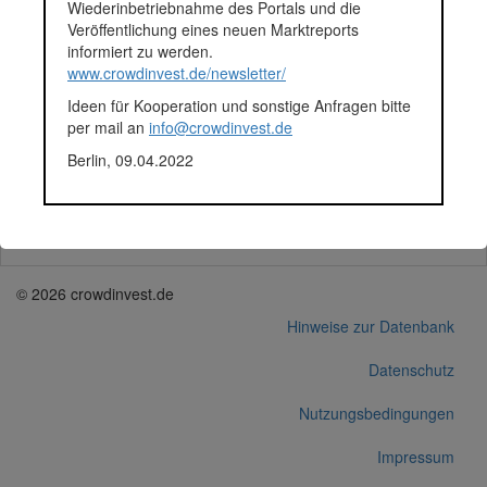
Wiederinbetriebnahme des Portals und die
Veröffentlichung eines neuen Marktreports
Ramperstorffergasse 61, W
informiert zu werden.
www.crowdinvest.de/newsletter/
Ideen für Kooperation und sonstige Anfragen bitte
per mail an
info@crowdinvest.de
Schuhmeierplatz 13
Berlin, 09.04.2022
Mariengasse 12
© 2026 crowdinvest.de
Hinweise zur Datenbank
Datenschutz
Nutzungsbedingungen
Impressum