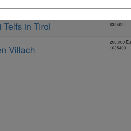
 bei Imst in Tirol
535400
300.000 Eu
elfs in Tirol
835400
200.000 Eu
 Villach
1035400