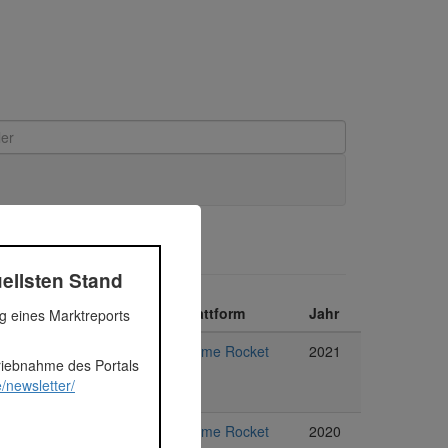
ellsten Stand
umme
Segment
Plattform
Jahr
ng eines Marktreports
ro
Immobilien
Home Rocket
2021
triebnahme des Portals
/newsletter/
ro
Immobilien
Home Rocket
2020